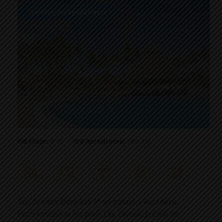
Smeštaj prilagođen deci
Od Plaže:
0 m
Od Aerodroma:
160 km
Roc Arenas Doradas 4* se nalazi u Varaderu.
Pozicioniran je na plaži Los Tainos, jednoj od