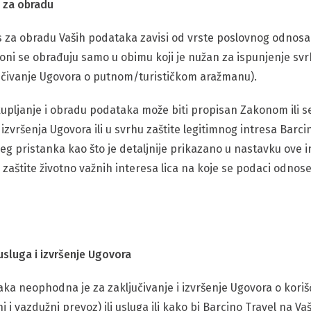
s za obradu
s za obradu Vaših podataka zavisi od vrste poslovnog odnosa 
oni se obrađuju samo u obimu koji je nužan za ispunjenje svr
jučivanje Ugovora o putnom/turističkom aražmanu).
upljanje i obradu podataka može biti propisan Zakonom ili se
izvršenja Ugovora ili u svrhu zaštite legitimnog intresa Barcin
ašeg pristanka kao što je detaljnije prikazano u nastavku ove 
 zaštite životno važnih interesa lica na koje se podaci odnose 
 usluga i izvršenje Ugovora
ka neophodna je za zaključivanje i izvršenje Ugovora o kori
i vazdužni prevoz) ili usluga ili kako bi Barcino Travel na V