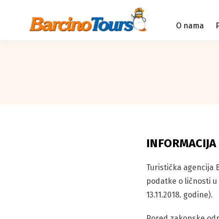
O nama
INFORMACIJA
Turistička agencija 
podatke o ličnosti u
13.11.2018. godine).
Pored zakonske odred