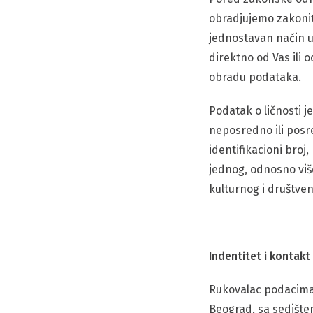
obradjujemo zakonit
jednostavan način u
direktno od Vas ili 
obradu podataka.
Podatak o ličnosti je
neposredno ili posr
identifikacioni broj
jednog, odnosno viš
kulturnog i društven
Indentitet i kontak
Rukovalac podacima 
Beograd, sa sedištem