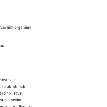
državnim organima
an.
dostavlja
 se obrati radi
Barcino Travel
stio o novim
motrio predloge za