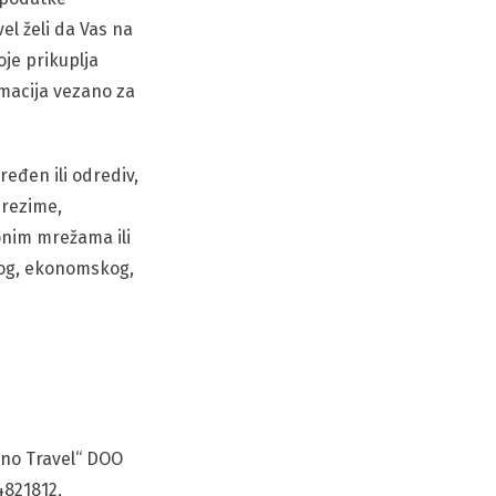
l želi da Vas na
je prikuplja
ormacija vezano za
dređen ili odrediv,
prezime,
ionim mrežama ili
nog, ekonomskog,
ino Travel“ DOO
4821812,