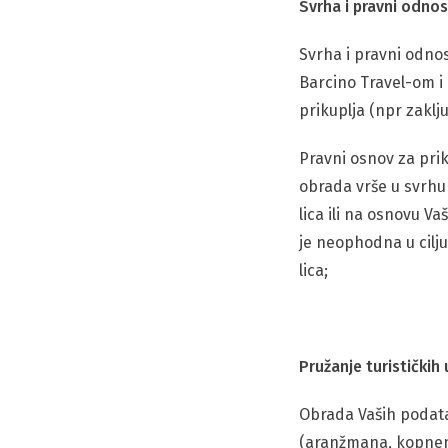
Svrha i pravni odno
Svrha i pravni odno
Barcino Travel-om i 
prikuplja (npr zakl
Pravni osnov za prik
obrada vrše u svrhu 
lica ili na osnovu V
je neophodna u cilju
lica;
Pružanje turističkih
Obrada Vaših podata
(aranžmana, kopneni 