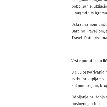
poboljšanje, uključi
u nagradnim igrama, 
Uskraćivanjem prist
Barcino Travel-om, 
Travel. Dati prista
Vrste podataka o lič
U cilju ostvarivanja
svrhu prikupljamo i
kućnim brojem, broj 
Odbijanje pružanja 
poslovnog odnosa s