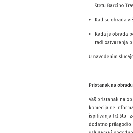
štetu Barcino Trave
Kad se obrada vr
Kada je obrada p
radi ostvarenja pr
U navedenim slucaje
Pristanak na obrad
Vaš pristanak na ob
komecijalne informac
ispitivanja tržišta 
dodatno prilagodio
uslugama i pogodnos