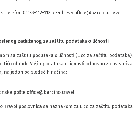
kt telefon 011-3-112-112, e-adresa
office@barcino.travel
slenog zaduženog za zaštitu podataka o ličnosti
m za zaštitu podataka o ličnosti (Lice za zaštitu podataka),
se tiću obrade Vaših podataka o ličnosti odnosno za ostvariv
 na jedan od sledećih načina:
ronske pošte
office@barcino.travel
 Travel poslovnica sa naznakom za Lice za zaštitu podataka 