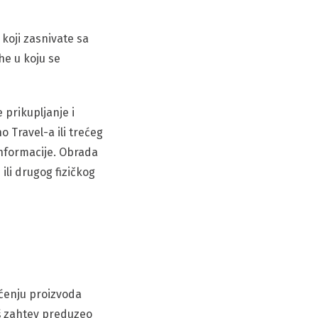
koji zasnivate sa
he u koju se
 prikupljanje i
o Travel-a ili trećeg
informacije. Obrada
ili drugog fizičkog
šćenju proizvoda
aš zahtev preduzeo