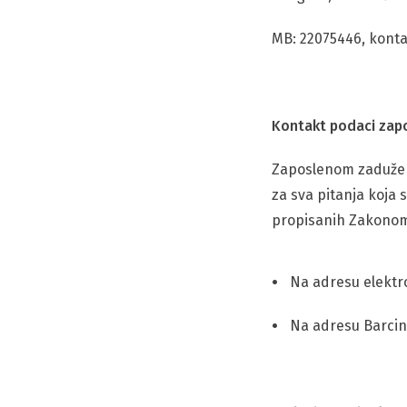
MB: 22075446, konta
Kontakt podaci zapo
Zaposlenom zaduženo
za sva pitanja koja 
propisanih Zakonom,
Na adresu elekt
Na adresu Barcino