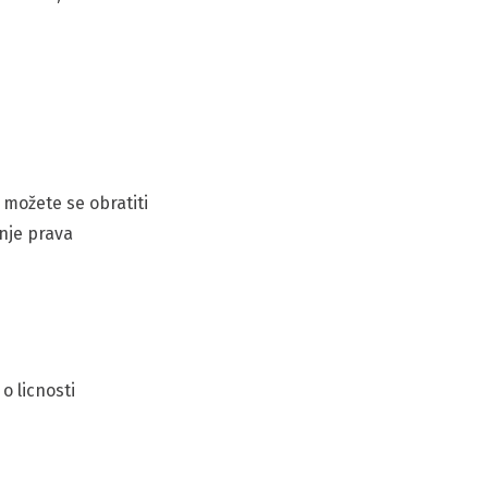
 možete se obratiti
anje prava
o licnosti