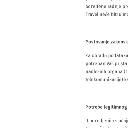
određene radnje pre
Travel neće biti u m
Postovanje zakonski
Za obradu podataka 
potreban Vaš pristan
nadležnih organa (Tu
telekomunikacije) k
Potrebe legitimnog i
U odredjenim slučaje