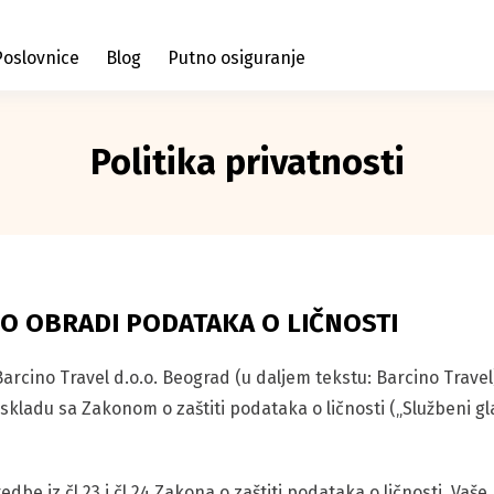
Poslovnice
Blog
Putno osiguranje
Politika privatnosti
 O OBRADI PODATAKA O LIČNOSTI
Barcino Travel d.o.o. Beograd (u daljem tekstu: Barcino Trave
 skladu sa Zakonom o zaštiti podataka o ličnosti („Službeni gl
be iz čl.23 i čl.24 Zakona o zaštiti podataka o ličnosti, Vaš