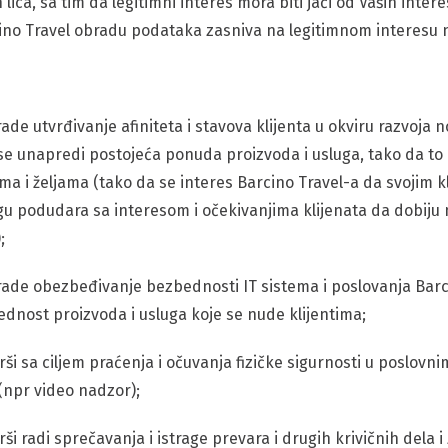
ih lica, sa tim da legitimni interes mora biti jači od Vaših inter
cino Travel obradu podataka zasniva na legitimnom interesu 
ade utvrđivanje afiniteta i stavova klijenta u okviru razvoja 
a se unapredi postojeća ponuda proizvoda i usluga, tako da to
a i željama (tako da se interes Barcino Travel-a da svojim kl
lugu podudara sa interesom i očekivanjima klijenata da dobiju
;
rade obezbeđivanje bezbednosti IT sistema i poslovanja Barc
bednost proizvoda i usluga koje se nude klijentima;
ši sa ciljem praćenja i očuvanja fizičke sigurnosti u poslovn
(npr video nadzor);
ši radi sprečavanja i istrage prevara i drugih krivičnih dela 