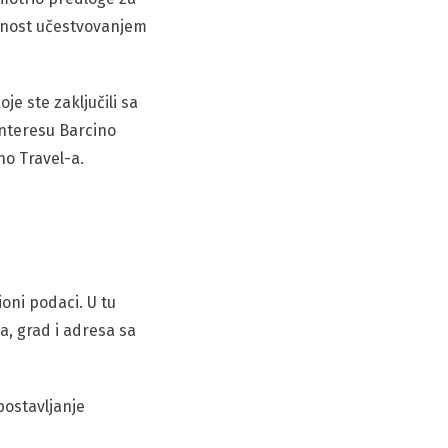
jalnost učestvovanjem
e ste zaključili sa
nteresu Barcino
no Travel-a.
oni podaci. U tu
, grad i adresa sa
postavljanje