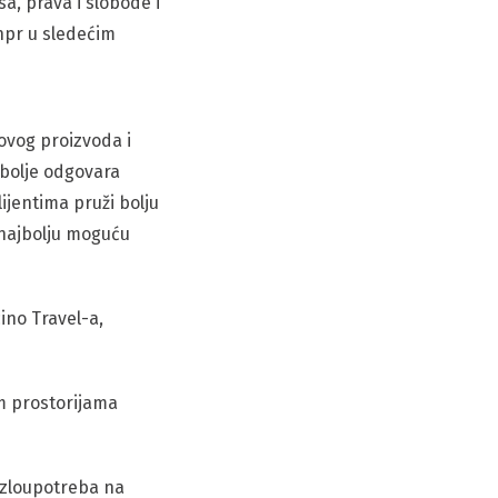
esa, prava i slobode i
npr u sledećim
novog proizvoda i
 bolje odgovara
ijentima pruži bolju
 najbolju moguću
ino Travel-a,
im prostorijama
i zloupotreba na