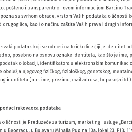
o, pošteno i transparentno i ovom informacijom Barcino Trave
pozna sa svrhom obrade, vrstom Vaših podataka o ličnosti ko
od drugog lica, kao i o načinu zaštite Vaših prava i drugih inf
 svaki podatak koji se odnosi na fizičko lice čiji je identitet o
edno, posebno na osnovu oznake identiteta, kao što je ime, 
, podatak o lokaciji, identifikatora u elektronskim komunikac
e obeležja njegovog fizičkog, fiziološkog, genetskog, mental
og identiteta (npr. ime, prezime, mail adresa, br.pasoša itd.)
t podaci rukovaoca podataka
o ličnosti je Preduzeće za turizam, marketing i usluge „Barc
 u Beogradu, u Bulevaru Mihajla Pupina 10a, lokal 23, PIB: 11