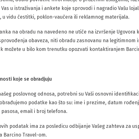
o Vas u istraživanja i ankete koje sprovodi i nagradio Vašu lo
u vidu čestitki, poklon-vaučera ili reklamnog materijala.
anka na obradu na navedeno ne utiče na izvršenje Ugovora koj
sprovođenja obaveza, niti obradu zasnovanu na legitimnom i
nak možete u bilo kom trenutku opozvati kontaktiranjem Barci
nosti koje se obradjuju
 našeg poslovnog odnosa, potrebni su Vaši osnovni identifikaci
 obrađujemo podatke kao što su: ime i prezime, datum rođenja
pasosa, email i broj telefona.
ovih podatak ima za posledicu odbijanje Vašeg zahteva za us
a Barcino Travel-om.