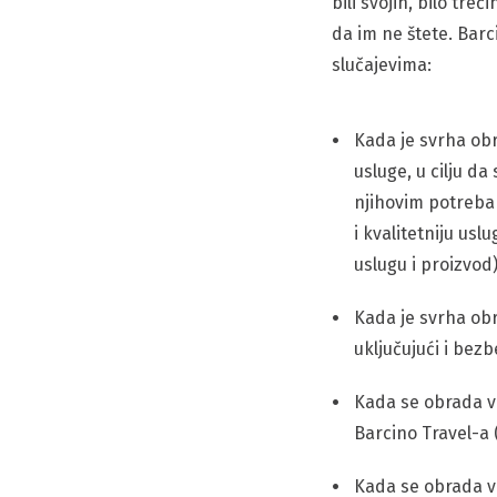
bili svojih, bilo treć
da im ne štete. Bar
slučajevima:
Kada je svrha obr
usluge, u cilju d
njihovim potrebam
i kvalitetniju us
uslugu i proizvod)
Kada je svrha ob
uključujući i bez
Kada se obrada vr
Barcino Travel-a 
Kada se obrada vr