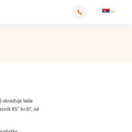
l) obrađuje Vaše
asnik RS“ br.87, od
e podatke