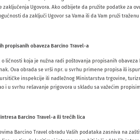
 zaključenja Ugovora. Ako odbijete da pružite podatke za ov
ogućnosti da zaključi Ugovor sa Vama ili da Vam pruži traženu
h propisanih obaveza Barcino Travel-a
o ličnosti koja je nužna radi poštovanja propisanih obaveza 
ak. Ova obrada se vrši npr. u svrhu primene propisa ili ispu
rsitičke inspekcije ili nadležnog Ministarstva trgovine, turiz
ao i u svrhu rešavanje prigovora u skladu sa važećim propisi
ntresa Barcino Travel-a ili trećih lica
vima Barcino Travel obradu Vaših podataka zasniva na zaštiti