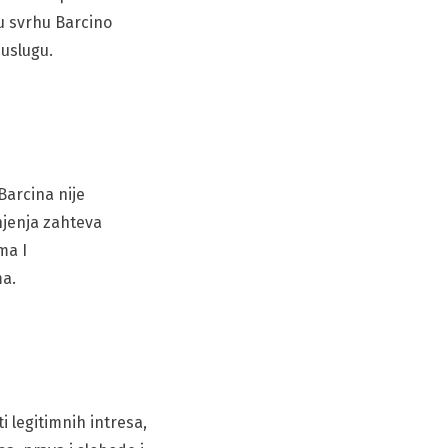
u svrhu Barcino
 uslugu.
Barcina nije
njenja zahteva
ma I
ma.
 legitimnih intresa,