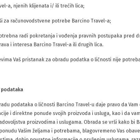
l-a, njenih klijenata i/ ili trećih lica;
ši za računovodstvene potrebe Barcino Travel-a;
otrebna radi pokretanja i vođenja pravnih postupaka pred 
ava i interesa Barcino Travel-a ili drugih lica.
vima Vaš pristanak za obradu podatka o ličnosti nije potreb
u podataka
radu podataka o ličnosti Barcino Travel-u daje pravo da Vam 
ije i direktne ponude svojih proizvoda i usluga, kao i da vam
i zadovoljstva proizvodima i uslugama. Obrada se vrši kako bi 
 ponudu Vašim željama i potrebama, blagovremeno Vas obave
tima, dobio povratne informacije o pruženim uslugama, raz