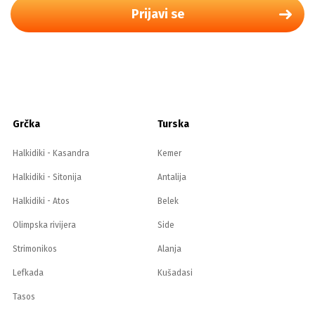
Prijavi se
Grčka
Turska
Halkidiki - Kasandra
Kemer
Halkidiki - Sitonija
Antalija
Halkidiki - Atos
Belek
Olimpska rivijera
Side
Strimonikos
Alanja
Lefkada
Kušadasi
Tasos