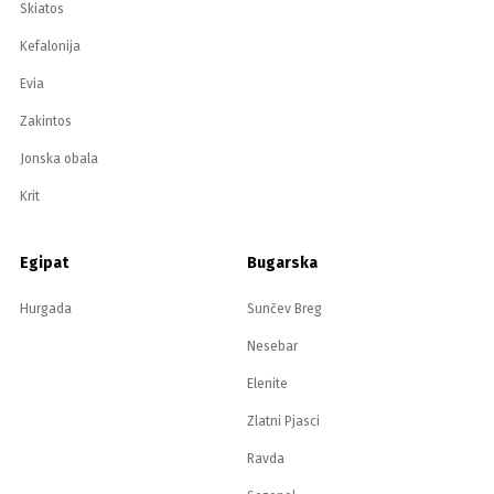
Skiatos
Kefalonija
Evia
Zakintos
Jonska obala
Krit
Egipat
Bugarska
Hurgada
Sunčev Breg
Nesebar
Elenite
Zlatni Pjasci
Ravda