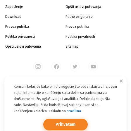
Zaposlenje
Opšti uslovi putovanja
Download
Putno osiguranje
Prevoz putnika
Prevoz putnika
Politika privatnosti
Politika privatnosti
Opšti uslovi putovanja
Sitemap
Koristim kolačiće kako bih ti omogućio što bolje iskustvo na ovom
sajtu. Informacije o korišćenju sajta delim sa partnerima za
Sajt turističke agencije BARCINO TOURS je informativnog karaktera.
društvene mreže, oglašavanje i analitiku. Deluje da znaju šta
Iako nastojimo da ga redovno ažuriramo, postoji mogućnost različitih
rade. Nastavljajući da koristiš ovaj sajt saglasan si sa
informacija od trenutno važećih. Molimo Vas da sve informacije
korišćenjem kolačića u skladu sa
pravilima.
proverite direktno u agenciji putem telefona, email-a ili lično. Hvala na
razumevanju!
Prihvatam