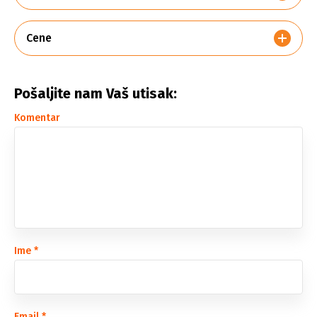
Cene
Pošaljite nam Vaš utisak:
Komentar
Ime
*
Email
*