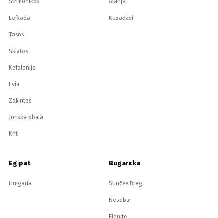
Strimonikos
Alanja
Lefkada
Kušadasi
Tasos
Skiatos
Kefalonija
Evia
Zakintos
Jonska obala
Krit
Egipat
Bugarska
Hurgada
Sunčev Breg
Nesebar
Elenite