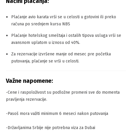
Načini plaćanja:
Plaćanje avio karata vrši se u celosti u gotovini ili preko
računa po srednjem kursu NBS
Plaćanje hotelskog smeštaja i ostalih tipova usluga vrši se
avansnom uplatom u iznosu od 40%.
Za rezervacije izvršene manje od mesec pre početka
putovanja, plaćanje se vrši u celosti.
Važne napomene:
-Cene i raspoloživost su podložne promeni sve do momenta
pravljenja rezervacije.
-Pasoš mora važiti minimum 6 meseci nakon putovanja
-Državljanima Srbije nije potrebna viza za Dubai