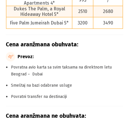
995
/
Apartments 4*
Dukes The Palm, a Royal
2510
2680
Hideaway Hotel 5*
Five Palm Jumeirah Dubai 5*
3200
3490
Cena aranžmana obuhvata:
Prevoz:
Povratna avio karta sa svim taksama na direktnom letu
Beograd – Dubai
Smeštaj na bazi odabrane usluge
Povratni transfer na destinaciji
Cena aranžmana ne obuhvata: