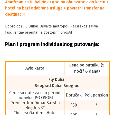
Aranžman za Dubai Novu godinu obuhvata: avio kartu +
hotel na bazi odabrane usluge + povratni transfer na
destinaciji
Dobro došli u Dubai! Uživajte metropoli Persijskog zaliva
fascinantne orijentalne gostoprimljivosti!
Plan i program individualnog putovanja:
Cena po putniku (5
Avio karta
noći/ 6 dana)
Fly Dubai
Beograd Dubai Beograd
Cene su date za ceo period
Doručak
Polupansion
boravka PO OSOBI
Premier Inn Dubai Barsha
950
/
Heights 3*
Chelsea Gardens Hotel