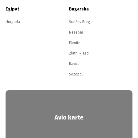
Egipat
Bugarska
Hurgada
Sunčev Breg
Nesebar
Elenite
Zlatni Pjasci
Ravda
Sozopol
Avio karte