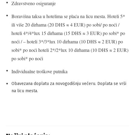
Zdravstveno osiguranje
Boravišna taksa u hotelima se plaća na licu mesta. Hoteli 5*
ili više 20 dirhama (20 DHS ≈ 4 EUR) po sobi/ po noći /
hoteli 4*/4*lux 15 dirhama (15 DHS ≈ 3 EUR) po sobi* po
noći / – hoteli 3*/3*lux 10 dirhama (10 DHS ≈ 2 EUR) po
sobi* po noći hoteli 2*/2*lux 10 dirhama (10 DHS ≈ 2 EUR)
po sobi* po noći
Individualne troškove putnika
Obavezana doplatu za novogodišnju večeru. Doplata se vrši
na licu mesta.