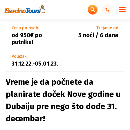
ponuda!
ponuda!
Cena po osobi
Trajanje od
First minute
od 950€ po
5 noći / 6 dana
putniku!
Polazak
31.12.22.-05.01.23.
Vreme je da počnete da
planirate doček Nove godine u
Dubaiju pre nego što dođe 31.
decembar!