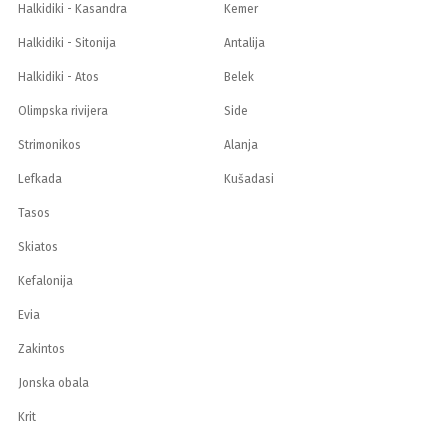
Halkidiki - Kasandra
Kemer
Halkidiki - Sitonija
Antalija
Halkidiki - Atos
Belek
Olimpska rivijera
Side
Strimonikos
Alanja
Lefkada
Kušadasi
Tasos
Skiatos
Kefalonija
Evia
Zakintos
Jonska obala
Krit