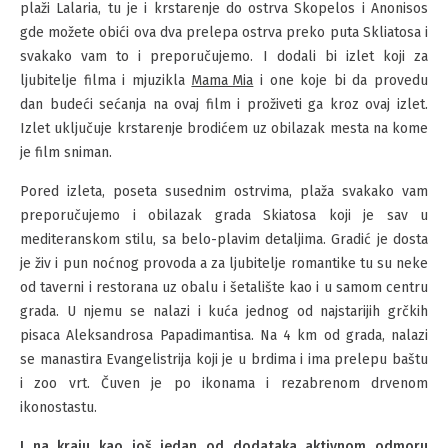
plaži Lalaria, tu je i krstarenje do ostrva Skopelos i Anonisos
gde možete obići ova dva prelepa ostrva preko puta Skliatosa i
svakako vam to i preporučujemo. I dodali bi izlet koji za
ljubitelje filma i mjuzikla
Mama Mia
i one koje bi da provedu
dan budeći sećanja na ovaj film i proživeti ga kroz ovaj izlet.
Izlet uključuje krstarenje brodićem uz obilazak mesta na kome
je film sniman.
Pored izleta, poseta susednim ostrvima, plaža svakako vam
preporučujemo i obilazak grada Skiatosa koji je sav u
mediteranskom stilu, sa belo-plavim detaljima. Gradić je dosta
je živ i pun noćnog provoda a za ljubitelje romantike tu su neke
od taverni i restorana uz obalu i šetalište kao i u samom centru
grada. U njemu se nalazi i kuća jednog od najstarijih grčkih
pisaca Aleksandrosa Papadimantisa. Na 4 km od grada, nalazi
se manastira Evangelistrija koji je u brdima i ima prelepu baštu
i zoo vrt. Čuven je po ikonama i rezabrenom drvenom
ikonostastu.
I na kraju kao još jedan od dodataka aktivnom odmoru