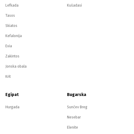
Lefkada
Kušadasi
Tasos
Skiatos
Kefalonija
Evia
Zakintos
Jonska obala
Krit
Egipat
Bugarska
Hurgada
Sunčev Breg
Nesebar
Elenite