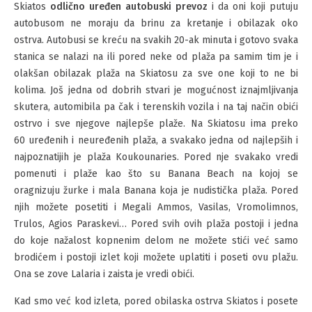
Skiatos
odlično uređen autobuski prevoz
i da oni koji putuju
autobusom ne moraju da brinu za kretanje i obilazak oko
ostrva. Autobusi se kreću na svakih 20-ak minuta i gotovo svaka
stanica se nalazi na ili pored neke od plaža pa samim tim je i
olakšan obilazak plaža na Skiatosu za sve one koji to ne bi
kolima. Još jedna od dobrih stvari je mogućnost iznajmljivanja
skutera, automibila pa čak i terenskih vozila i na taj način obići
ostrvo i sve njegove najlepše plaže. Na Skiatosu ima preko
60 uređenih i neuređenih plaža, a svakako jedna od najlepših i
najpoznatijih je plaža Koukounaries. Pored nje svakako vredi
pomenuti i plaže kao što su Banana Beach na kojoj se
oragnizuju žurke i mala Banana koja je nudistička plaža. Pored
njih možete posetiti i Megali Ammos, Vasilas, Vromolimnos,
Trulos, Agios Paraskevi… Pored svih ovih plaža postoji i jedna
do koje nažalost kopnenim delom ne možete stići već samo
brodićem i postoji izlet koji možete uplatiti i poseti ovu plažu.
Ona se zove Lalaria i zaista je vredi obići.
Kad smo već kod izleta, pored obilaska ostrva Skiatos i posete