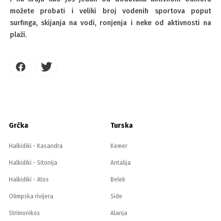
možete probati i veliki broj vodenih sportova poput
surfinga, skijanja na vodi, ronjenja i neke od aktivnosti na
plaži.
Grčka
Turska
Halkidiki - Kasandra
Kemer
Halkidiki - Sitonija
Antalija
Halkidiki - Atos
Belek
Olimpska rivijera
Side
Strimonikos
Alanja