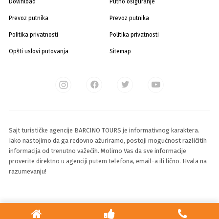
Download
Putno osiguranje
Prevoz putnika
Prevoz putnika
Politika privatnosti
Politika privatnosti
Opšti uslovi putovanja
Sitemap
Sajt turističke agencije BARCINO TOURS je informativnog karaktera.
Iako nastojimo da ga redovno ažuriramo, postoji mogućnost različitih
informacija od trenutno važećih. Molimo Vas da sve informacije
proverite direktno u agenciji putem telefona, email-a ili lično. Hvala na
razumevanju!
© 2025 Sva prava zadržava Barcino Travel d.o.o