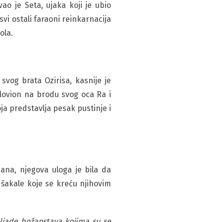
ao je Seta, ujaka koji je ubio
i ostali faraoni reinkarnacija
ola.
 svog brata Ozirisa, kasnije je
lovion na brodu svog oca Ra i
a predstavlja pesak pustinje i
ćana, njegova uloga je bila da
i šakale koje se kreću njihovim
iljade božanstava kojima su se