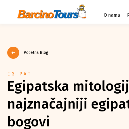
O nama
Početna Blog
EGIPAT
Egipatska mitologij
najznačajniji egipa
bogovi