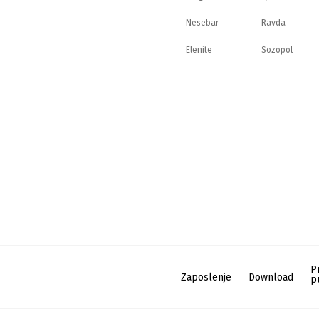
Nesebar
Ravda
Elenite
Sozopol
P
Zaposlenje
Download
p