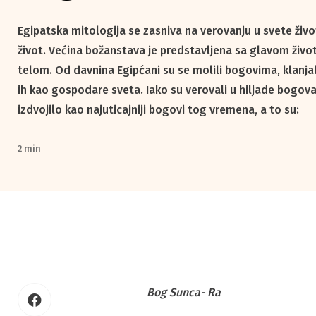
Egipatska mitologija se zasniva na verovanju u svete život
život. Većina božanstava je predstavljena sa glavom životi
telom. Od davnina Egipćani su se molili bogovima, klanjali
ih kao gospodare sveta. Iako su verovali u hiljade bogova
izdvojilo kao najuticajniji bogovi tog vremena, a to su:
2 min
Bog Sunca- Ra