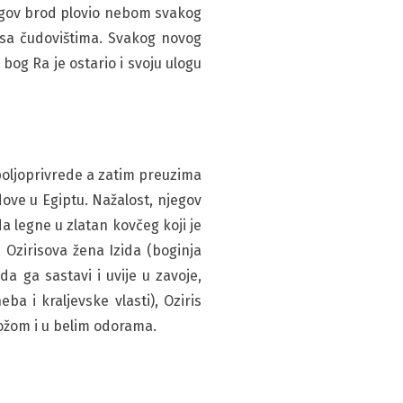
jegov brod plovio nebom svakog
sa čudovištima. Svakog novog
bog Ra je ostario i svoju ulogu
 poljoprivrede a zatim preuzima
dove u Egiptu. Nažalost, njegov
da legne u zlatan kovčeg koji je
 Ozirisova žena Izida (boginja
da ga sastavi i uvije u zavoje,
a i kraljevske vlasti), Oziris
ožom i u belim odorama.