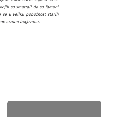
kojih su smatrali da su faraoni
e se u veliku pobožnost starih
ćene raznim bogovima.