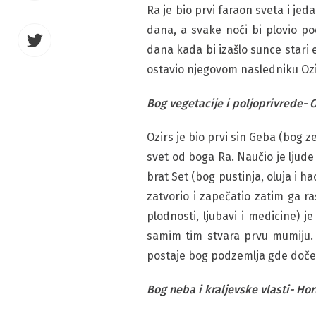
Ra je bio prvi faraon sveta i je
dana, a svake noći bi plovio p
dana kada bi izašlo sunce stari 
ostavio njegovom nasledniku Ozi
Bog vegetacije i poljoprivrede- O
Ozirs je bio prvi sin Geba (bog z
svet od boga Ra. Naučio je ljude
brat Set (bog pustinja, oluja i h
zatvorio i zapečatio zatim ga r
plodnosti, ljubavi i medicine) j
samim tim stvara prvu mumiju. N
postaje bog podzemlja gde doček
Bog neba i kraljevske vlasti- Ho