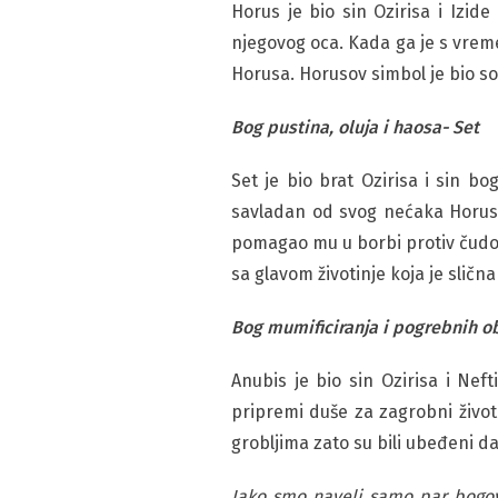
Horus je bio sin Ozirisa i Izid
njegovog oca. Kada ga je s vreme
Horusa. Horusov simbol je bio s
Bog pustina, oluja i haosa- Set
Set je bio brat Ozirisa i sin bo
savladan od svog nećaka Horusa
pomagao mu u borbi protiv čudov
sa glavom životinje koja je slična
Bog mumificiranja i pogrebnih o
Anubis je bio sin Ozirisa i Nef
pripremi duše za zagrobni život 
grobljima zato su bili ubeđeni d
Iako smo naveli samo par bogova 