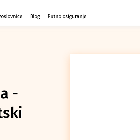
Poslovnice
Blog
Putno osiguranje
a -
tski