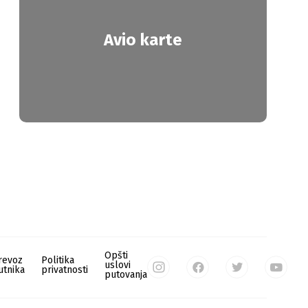
Avio karte
Opšti
revoz
Politika
uslovi
utnika
privatnosti
putovanja