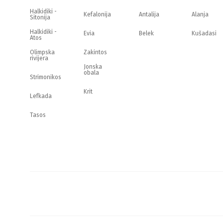
Halkidiki -
Kefalonija
Antalija
Alanja
Sitonija
Halkidiki -
Evia
Belek
Kušadasi
Atos
Olimpska
Zakintos
rivijera
Jonska
obala
Strimonikos
Krit
Lefkada
Tasos