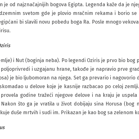
dan je od najznačajnijih bogova Egipta. Legenda kaže da je n
odzemnim svetom gde je plovio mračnim rekama i borio se 
egipćani bi slavili novu pobedu boga Ra. Posle mnogo vekova 
risu.
ziris
emlje) i Nut (boginja neba). Po legendi Oziris je prvo bio bog
 poljoprivredi i uzgajanu hrane, takođe je napravio prve gra
aosa) je bio ljubomoran na njega. Set ga prevario i nagovorio 
askomadao u delove koje je kasnije razbacao po celoj zemlji.
e provela godine tražeći njegove delove i na kraju je uspela 
akon što ga je vratila u život dobijaju sina Horusa (bog neb
uje duše mrtvih i sudi im. Prikazan je kao bog sa zelenom k
rus