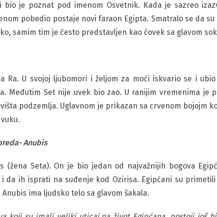
e i bio je poznat pod imenom Osvetnik. Kada je sazreo izazv
nom pobedio postaje novi faraon Egipta. Smatralo se da su sv
oko, samim tim je često predstavljen kao čovek sa glavom sok
ga Ra. U svojoj ljubomori i željom za moći iskvario se i ubio
. Međutim Set nije uvek bio zao. U ranijim vremenima je p
išta podzemlja. Uglavnom je prikazan sa crvenom bojojm koj
 vuku.
breda- Anubis
tis (žena Seta). On je bio jedan od najvažnijih bogova Egip
i da ih isprati na suđenje kod Ozirisa. Egipćani su primetil
a Anubis ima ljudsko telo sa glavom šakala.
koji su imali veliki uticaj na život Egipćana, postoji još h