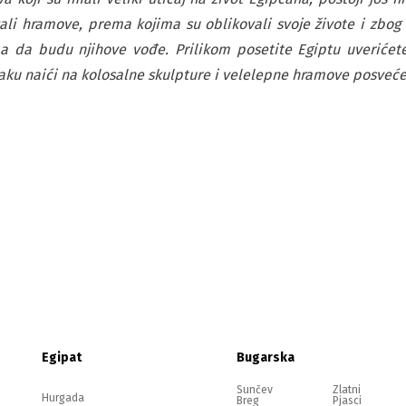
izali hramove, prema kojima su oblikovali svoje živote i zbog 
ba da budu njihove vođe. Prilikom posetite Egiptu uverićet
raku naići na kolosalne skulpture i velelepne hramove posve
Egipat
Bugarska
Sunčev
Zlatni
Hurgada
Breg
Pjasci