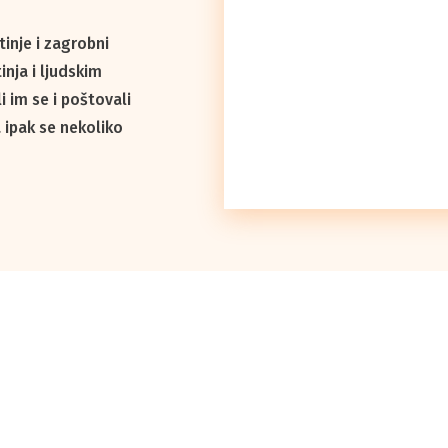
inje i zagrobni
nja i ljudskim
 im se i poštovali
 ipak se nekoliko