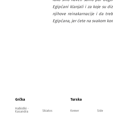
Egipćani klanjali i za koje su d
njihove reinakarnacije i da tre
Egipćana, jer ćete na svakom ko
Grčka
Turska
Halkidiki -
Skiatos
Kemer
Side
Kasandra