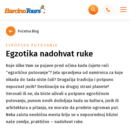
Početna Blog
EVROPSKA PUTOVANJA
Egzotika nadohvat ruke
Koje slike Vam se pojave pred očima kada čujete reči
“egzotično putovanje”? Jela spravljena od namirnica za koje
nikada do tada niste čuli? Drugačija tradicija i potpuno
nepoznat jezik? Destinacije na drugoj strani planete?
Verovali ili ne, da biste uživali u potpuno egzotičnom
putovanju, punom novih doživljaja kada su kultura, jezik ili
arhitektura u pitanju, ne morate da pređete ogroman put.
Neka zaista neobična mesta kriju se u neposrednoj blizini
naše zemlje, praktično – nadohvat ruke.