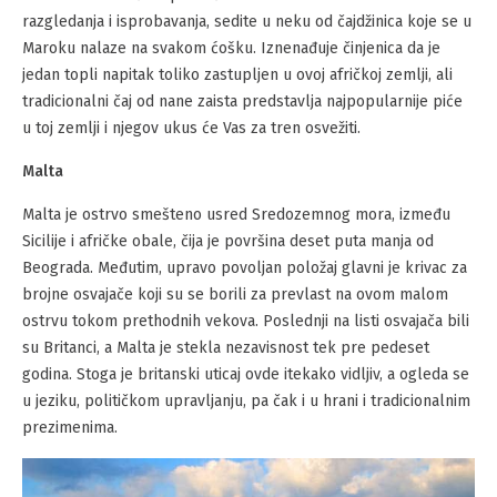
razgledanja i isprobavanja, sedite u neku od čajdžinica koje se u
Maroku nalaze na svakom ćošku. Iznenađuje činjenica da je
jedan topli napitak toliko zastupljen u ovoj afričkoj zemlji, ali
tradicionalni čaj od nane zaista predstavlja najpopularnije piće
u toj zemlji i njegov ukus će Vas za tren osvežiti.
Malta
Malta je ostrvo smešteno usred Sredozemnog mora, između
Sicilije i afričke obale, čija je površina deset puta manja od
Beograda. Međutim, upravo povoljan položaj glavni je krivac za
brojne osvajače koji su se borili za prevlast na ovom malom
ostrvu tokom prethodnih vekova. Poslednji na listi osvajača bili
su Britanci, a Malta je stekla nezavisnost tek pre pedeset
godina. Stoga je britanski uticaj ovde itekako vidljiv, a ogleda se
u jeziku, političkom upravljanju, pa čak i u hrani i tradicionalnim
prezimenima.