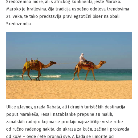
Sredozemno more, ali s afričkog kontinenta, jeste Maroko.
Maroko je kraljevina, čija tradicija uspešno odoleva trendovima
21. veka, te tako predstavlja pravi egzotični biser na obali
Sredozemlja.
Ulice glavnog grada Rabata, ali i drugih turističkih destinacija
poput Marakeša, Fesa i Kazablanke prepune su malih,
zanatskih radnji u kojima se prodaju najrazličitije vrste robe –
od ručno rađenog nakita, do ukrasa za kuću, začina i proizvoda
od kože – ovde ćete pronaći sve. A kada se umorite od