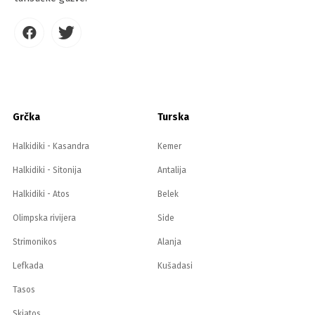
Grčka
Turska
Halkidiki - Kasandra
Kemer
Halkidiki - Sitonija
Antalija
Halkidiki - Atos
Belek
Olimpska rivijera
Side
Strimonikos
Alanja
Lefkada
Kušadasi
Tasos
Skiatos