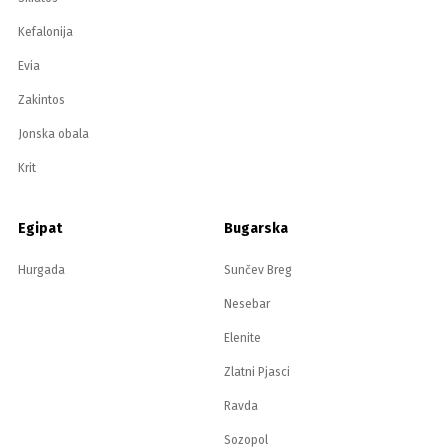
Kefalonija
Evia
Zakintos
Jonska obala
Krit
Egipat
Bugarska
Hurgada
Sunčev Breg
Nesebar
Elenite
Zlatni Pjasci
Ravda
Sozopol