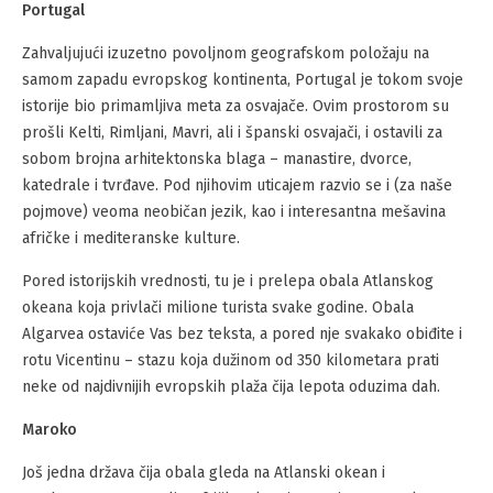
Portugal
Zahvaljujući izuzetno povoljnom geografskom položaju na
samom zapadu evropskog kontinenta, Portugal je tokom svoje
istorije bio primamljiva meta za osvajače. Ovim prostorom su
prošli Kelti, Rimljani, Mavri, ali i španski osvajači, i ostavili za
sobom brojna arhitektonska blaga – manastire, dvorce,
katedrale i tvrđave. Pod njihovim uticajem razvio se i (za naše
pojmove) veoma neobičan jezik, kao i interesantna mešavina
afričke i mediteranske kulture.
Pored istorijskih vrednosti, tu je i prelepa obala Atlanskog
okeana koja privlači milione turista svake godine. Obala
Algarvea ostaviće Vas bez teksta, a pored nje svakako obiđite i
rotu Vicentinu – stazu koja dužinom od 350 kilometara prati
neke od najdivnijih evropskih plaža čija lepota oduzima dah.
Maroko
Još jedna država čija obala gleda na Atlanski okean i