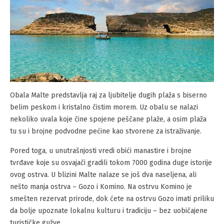
Obala Malte predstavlja raj za ljubitelje dugih plaža s biserno
belim peskom i kristalno čistim morem. Uz obalu se nalazi
nekoliko uvala koje čine spojene peščane plaže, a osim plaža
tu su i brojne podvodne pećine kao stvorene za istraživanje.
Pored toga, u unutrašnjosti vredi obići manastire i brojne
tvrđave koje su osvajači gradili tokom 7000 godina duge istorije
ovog ostrva. U blizini Malte nalaze se još dva naseljena, ali
nešto manja ostrva – Gozo i Komino. Na ostrvu Komino je
smešten rezervat prirode, dok ćete na ostrvu Gozo imati priliku
da bolje upoznate lokalnu kulturu i tradiciju – bez uobičajene
turističke gužve.