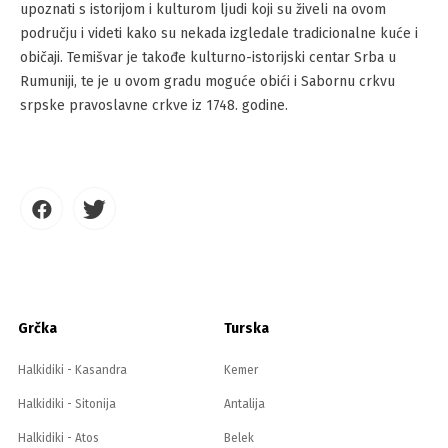
upoznati s istorijom i kulturom ljudi koji su živeli na ovom
području i videti kako su nekada izgledale tradicionalne kuće i
običaji. Temišvar je takođe kulturno-istorijski centar Srba u
Rumuniji, te je u ovom gradu moguće obići i Sabornu crkvu
srpske pravoslavne crkve iz 1748. godine.
Grčka
Turska
Halkidiki - Kasandra
Kemer
Halkidiki - Sitonija
Antalija
Halkidiki - Atos
Belek