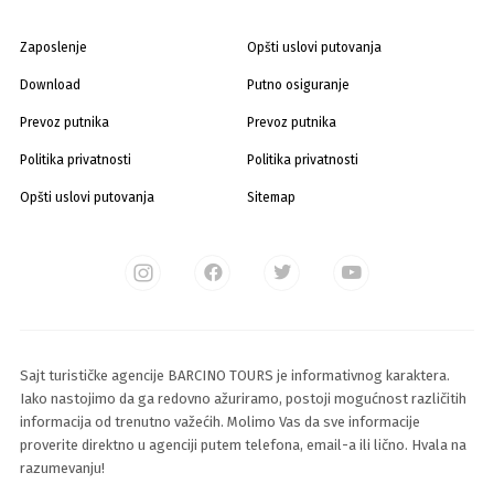
Zaposlenje
Opšti uslovi putovanja
Download
Putno osiguranje
Prevoz putnika
Prevoz putnika
Politika privatnosti
Politika privatnosti
Opšti uslovi putovanja
Sitemap
Sajt turističke agencije BARCINO TOURS je informativnog karaktera.
Iako nastojimo da ga redovno ažuriramo, postoji mogućnost različitih
informacija od trenutno važećih. Molimo Vas da sve informacije
proverite direktno u agenciji putem telefona, email-a ili lično. Hvala na
razumevanju!