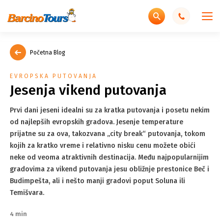
Početna Blog
EVROPSKA PUTOVANJA
Jesenja vikend putovanja
Prvi dani jeseni idealni su za kratka putovanja i posetu nekim
od najlepših evropskih gradova. Jesenje temperature
prijatne su za ova, takozvana „city break“ putovanja, tokom
kojih za kratko vreme i relativno nisku cenu možete obići
neke od veoma atraktivnih destinacija. Među najpopularnijim
gradovima za vikend putovanja jesu obližnje prestonice Beč i
Budimpešta, ali i nešto manji gradovi poput Soluna ili
Temišvara.
4 min