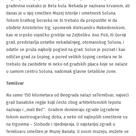
građevina svakako je Bela kula. Nekada je nazivana krvavom, ali
danas je u njoj smešten Muzej istorije i umetnosti Soluna.
Tokom kratkog boravka ne bi trebalo da propustite ni da
obiđete Aristotelov trg, spomenik Aleksandru Makedonskom,
kao ni srpsko vojničko groblje na Zejtinliku. Ano Poli, ili Gornji
grad, predstavlja ostatke nekadašnjeg, otomanskog Soluna, i
odatle se pruža najbolji pogled na grad. Solun je poznat i kao
odličan grad za šoping, a pored velikih šoping centara ne bi
trebalo da zaobiđete ni neku od gradskih pijaca koje se nalaze
u samom centru Soluna, nadomak glavne šetališne zone.
Temišvar
Na samo 150 kilometara od Beograda nalazi seTemišvar, najveći
grad banatske regije kojii često zbog arhitektonskih lepota
nazivaju i „mali Beč“. Gradom dominiraju zgrade izgrađene
tokom austrougarskog doba, a neke od najlepših smeštene su
na trgovima – Slobode i Ujedinjenja. U najstarijoj zgradi u
Temišvaru smešten je Muzej Banata. U ovom muzeju, možete se