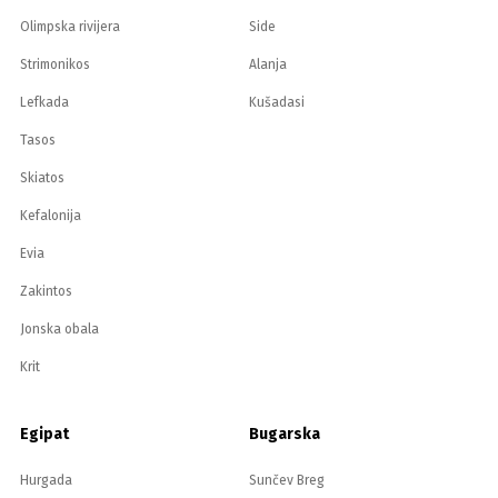
Olimpska rivijera
Side
Strimonikos
Alanja
Lefkada
Kušadasi
Tasos
Skiatos
Kefalonija
Evia
Zakintos
Jonska obala
Krit
Egipat
Bugarska
Hurgada
Sunčev Breg