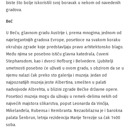
biste što bolje iskoristili svoj boravak u nekom od navedenih
gradova.
Beč
U Beču, glavnom gradu Austrije i, prema mnogima, jednom od
najelegantnijih gradova Evrope, posetioce na svakom koraku
okružuju zgrade koje predstavljaju pravo arhitektonsko blago.
Među njima se posebno ističu glavna katedrala, čuveni
Stephansdom, kao i dvorci Hofburg i Belvedere. Ljubitelji
umetnosti posebno će uživati u ovom gradu, s obzirom da se u
njemu nalazi čak preko sto galerija i muzeja. Jedan od
najpoznatijih muzeja jeste Albertina, smešten u palati
nadvojvode Albrehta, u blizini zgrade Bečke državne opere.
Posetioci muzeja mogu da uživaju u remek-delima nekih od
najvećih majstora slikarstva, poput Leonarda da Vinčija,
Mikelanđela, Rubensa i Rembranta. Nezaobilazna je i barokna
palata Šenbrun, letnja rezidencija Marije Terezije sa čak 1400
soba.