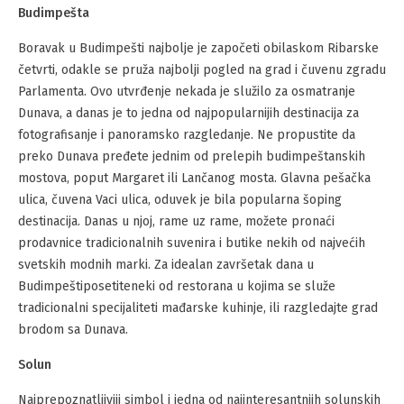
Budimpešta
Boravak u Budimpešti najbolje je započeti obilaskom Ribarske
četvrti, odakle se pruža najbolji pogled na grad i čuvenu zgradu
Parlamenta. Ovo utvrđenje nekada je služilo za osmatranje
Dunava, a danas je to jedna od najpopularnijih destinacija za
fotografisanje i panoramsko razgledanje. Ne propustite da
preko Dunava pređete jednim od prelepih budimpeštanskih
mostova, poput Margaret ili Lančanog mosta. Glavna pešačka
ulica, čuvena Vaci ulica, oduvek je bila popularna šoping
destinacija. Danas u njoj, rame uz rame, možete pronaći
prodavnice tradicionalnih suvenira i butike nekih od najvećih
svetskih modnih marki. Za idealan završetak dana u
Budimpeštiposetiteneki od restorana u kojima se služe
tradicionalni specijaliteti mađarske kuhinje, ili razgledajte grad
brodom sa Dunava.
Solun
Najprepoznatljiviji simbol i jedna od najinteresantnijh solunskih