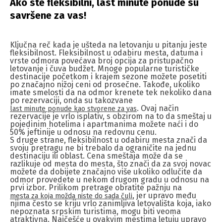
Ako ste fleksibilni, last minute ponude su
savršene za vas!
Ključna reč kada je ušteda na letovanju u pitanju jeste
fleksibilnost. Fleksibilnost u odabiru mesta, datuma i
vrste odmora povećava broj opcija za pristupačno
letovanje i čuva budžet. Mnoge popularne turističke
destinacije početkom i krajem sezone možete posetiti
po značajno nižoj ceni od prosečne. Takođe, ukoliko
imate smelosti da na odmor krenete tek nekoliko dana
po rezervaciji, onda su takozvane
. Ovaj način
last minute ponude kao stvorene za vas
rezervacije je vrlo isplativ, s obzirom na to da smeštaj u
pojedinim hotelima i apartmanima možete naći i do
50% jeftinije u odnosu na redovnu cenu.
S druge strane, fleksibilnost u odabiru mesta znači da
svoju pretragu ne bi trebalo da ograničite na jednu
destinaciju ili oblast. Cena smeštaja može da se
razlikuje od mesta do mesta, što znači da za svoj novac
možete da dobijete značajno više ukoliko odlučite da
odmor provedete u nekom drugom gradu u odnosu na
prvi izbor. Prilikom pretrage obratite pažnju na
, jer upravo među
mesta za koja možda niste do sada čuli
njima često se kriju vrlo zanimljiva letovališta koja, iako
nepoznata srpskim turistima, mogu biti veoma
atraktivna. Najčešće u ovakvim mestima letuju upravo