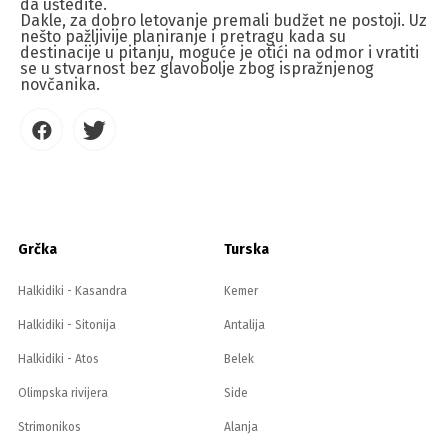
da uštedite.
Dakle, za dobro letovanje premali budžet ne postoji. Uz
nešto pažljivije planiranje i pretragu kada su
destinacije u pitanju, moguće je otići na odmor i vratiti
se u stvarnost bez glavobolje zbog ispražnjenog
novčanika.
Grčka
Turska
Halkidiki - Kasandra
Kemer
Halkidiki - Sitonija
Antalija
Halkidiki - Atos
Belek
Olimpska rivijera
Side
Strimonikos
Alanja