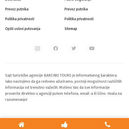
Prevoz putnika
Prevoz putnika
Politika privatnosti
Politika privatnosti
Opšti uslovi putovanja
Sitemap
Sajt turističke agencije BARCINO TOURS je informativnog karaktera.
Iako nastojimo da ga redovno ažuriramo, postoji mogućnost različitih
informacija od trenutno važećih. Molimo Vas da sve informacije
proverite direktno u agenciji putem telefona, email-a ili lično. Hvala na
razumevanju!
© 2025 Sva prava zadržava Barcino Travel d.o.o