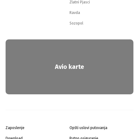
Zlatni Pjasci
Ravda
Sozopol
Avio karte
Zaposlenje
Opšti uslovi putovanja
Download
Putno osiguranje