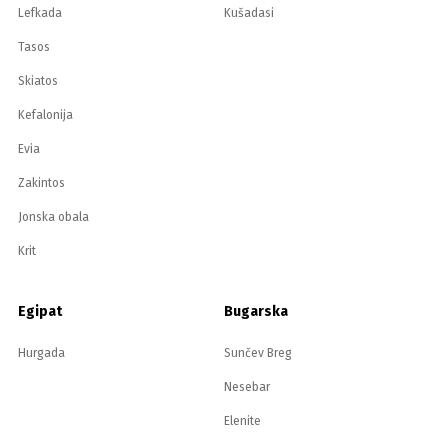
Lefkada
Kušadasi
Tasos
Skiatos
Kefalonija
Evia
Zakintos
Jonska obala
Krit
Egipat
Bugarska
Hurgada
Sunčev Breg
Nesebar
Elenite