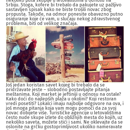
nekoliko puta skuplje u letovalištima u odnosu na
Srbiju. Stoga, kofere bi trebalo da pakujete uz pažljivo
sastavljen spisak kako ne biste trošili novac zbog
propusta. Takođe, na odmor ponesite obavezno putno
osiguranje koje će vam, u slučaju nekog zdravstvenog
problema, biti od velikog značaja.
Još jedan koristan savet kojeg bi trebalo da se
pridržavate jeste – slobodno postavljajte pitanja
meštanima. Koji market je jeftiniji u odnosu na ostale?
Kako doći do najlepših plaža u okolini? Koji restoran
vredi posetiti? Lokalci imaju najbolje odgovore na ova, i
još mnoga pitanja koja vam mogu pomoći da za svoj
novac dobijete više. Turističke agencije u letovalištima
često nude skupe izlete do obližnjih mesta do kojih, uz
nekoliko saveta, možete stići i sami. Ne oklevajte da se
oslonite na grčku gostoprimljivost ukoliko nameravate