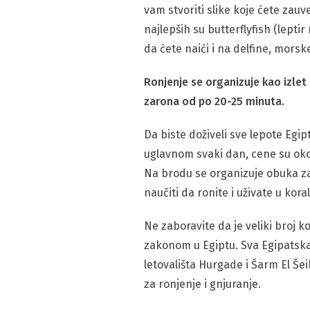
vam stvoriti slike koje ćete zau
najlepših su butterflyfish (leptir 
da ćete naići i na delfine, morsk
Ronjenje se organizuje kao izlet 
zarona od po 20-25 minuta.
Da biste doživeli sve lepote Egipt
uglavnom svaki dan, cene su oko
Na brodu se organizuje obuka za s
naučiti da ronite i uživate u ko
Ne zaboravite da je veliki broj k
zakonom u Egiptu. Sva Egipatska 
letovališta Hurgade i Šarm El Še
za ronjenje i gnjuranje.