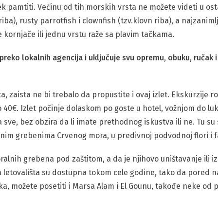
vek pamtiti. Većinu od tih morskih vrsta ne možete videti u o
riba), rusty parrotfish i clownfish (tzv.klovn riba), a najzanimlj
e kornjače ili jednu vrstu raže sa plavim tačkama.
preko lokalnih agencija i uključuje svu opremu, obuku, ručak i
a, zaista ne bi trebalo da propustite i ovaj izlet. Ekskurzije 
 40€. Izlet počinje dolaskom po goste u hotel, vožnjom do lu
ve, bez obzira da li imate prethodnog iskustva ili ne. Tu su s
ralnim grebenima Crvenog mora, u predivnoj podvodnoj flori i f
oralnih grebena pod zaštitom, a da je njihovo uništavanje ili i
letovališta su dostupna tokom cele godine, tako da pored naj
ika, možete posetiti i Marsa Alam i El Gounu, takođe neke od 