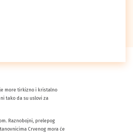
 je more tirkizno i kristalno
ni tako da su uslovi za
dom. Raznobojni, prelepog
lim stanovnicima Crvenog mora će