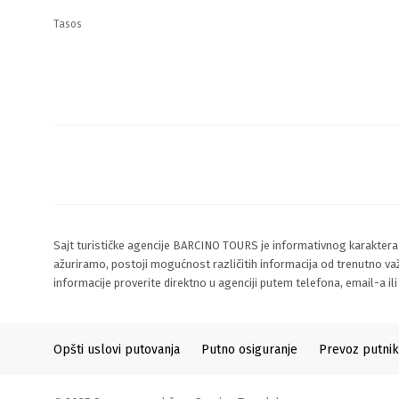
Tasos
Sajt turističke agencije BARCINO TOURS je informativnog karaktera
ažuriramo, postoji mogućnost različitih informacija od trenutno va
informacije proverite direktno u agenciji putem telefona, email-a il
Opšti uslovi putovanja
Putno osiguranje
Prevoz putni