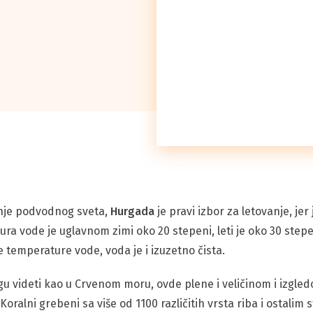
vanje podvodnog sveta,
Hurgada
je pravi izbor za letovanje, jer
ura vode je uglavnom zimi oko 20 stepeni, leti je oko 30 stepe
e temperature vode, voda je i izuzetno čista.
u videti kao u Crvenom moru, ovde plene i veličinom i izgle
a. Koralni grebeni sa više od 1100 različitih vrsta riba i osta