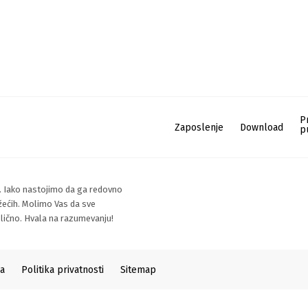
P
Zaposlenje
Download
p
. Iako nastojimo da ga redovno
žećih. Molimo Vas da sve
i lično. Hvala na razumevanju!
ka
Politika privatnosti
Sitemap