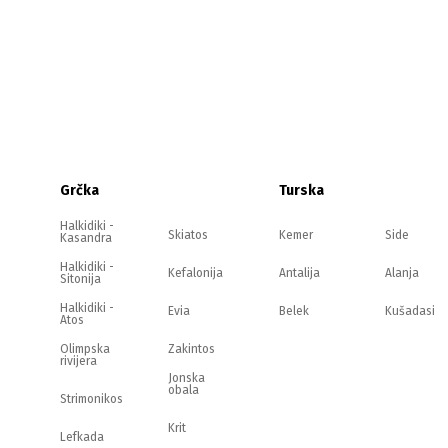
Grčka
Turska
Halkidiki -
Skiatos
Kemer
Side
Kasandra
Halkidiki -
Kefalonija
Antalija
Alanja
Sitonija
Halkidiki -
Evia
Belek
Kušadasi
Atos
Olimpska
Zakintos
rivijera
Jonska
obala
Strimonikos
Krit
Lefkada