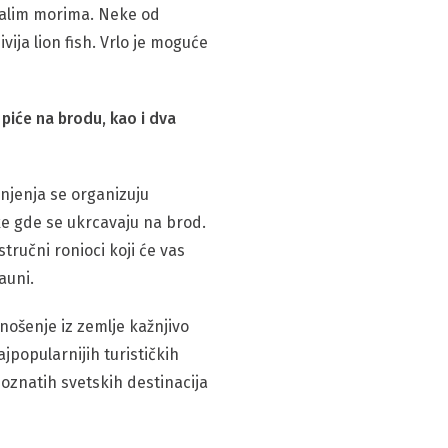
stalim morima. Neke od
ivija lion fish. Vrlo je moguće
 piće na brodu, kao i dva
ronjenja se organizuju
ke gde se ukrcavaju na brod.
tručni ronioci koji će vas
auni.
znošenje iz zemlje kažnjivo
popularnijih turističkih
poznatih svetskih destinacija