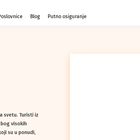
Poslovnice
Blog
Putno osiguranje
 svetu. Turisti iz
zbog visokih
oji su u ponudi,