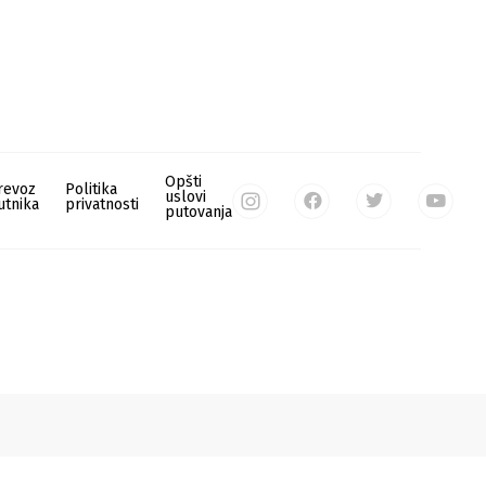
Opšti
revoz
Politika
uslovi
utnika
privatnosti
putovanja