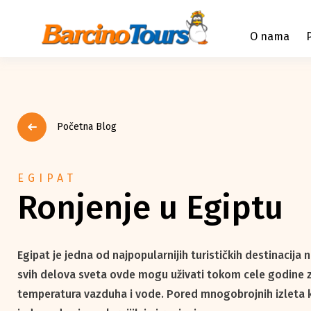
O nama
Početna Blog
EGIPAT
Ronjenje u Egiptu
Egipat je jedna od najpopularnijih turističkih destinacija na
svih delova sveta ovde mogu uživati tokom cele godine 
temperatura vazduha i vode. Pored mnogobrojnih izleta k