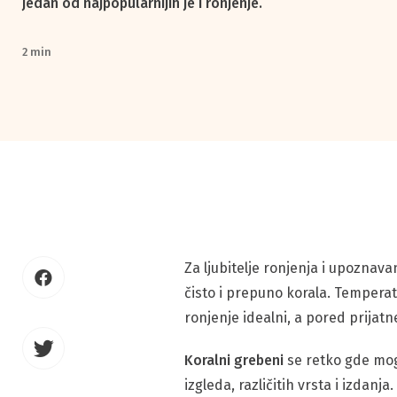
jedan od najpopularnijih je i ronjenje.
2 min
Za ljubitelje ronjenja i upozna
čisto i prepuno korala. Temperat
ronjenje idealni, a pored prijatn
Koralni grebeni
se retko gde mog
izgleda, različitih vrsta i izdanj