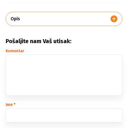
Opis
Pošaljite nam Vaš utisak:
Komentar
Ime
*