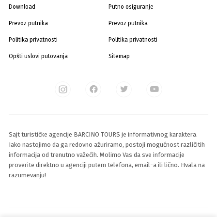
Download
Putno osiguranje
Prevoz putnika
Prevoz putnika
Politika privatnosti
Politika privatnosti
Opšti uslovi putovanja
Sitemap
Sajt turističke agencije BARCINO TOURS je informativnog karaktera.
Iako nastojimo da ga redovno ažuriramo, postoji mogućnost različitih
informacija od trenutno važećih. Molimo Vas da sve informacije
proverite direktno u agenciji putem telefona, email-a ili lično. Hvala na
razumevanju!