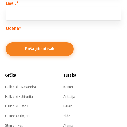
Email
*
Ocena
*
Grčka
Turska
Halkidiki - Kasandra
Kemer
Halkidiki - Sitonija
Antalija
Halkidiki - Atos
Belek
Olimpska rivijera
Side
Strimonikos
Alanja