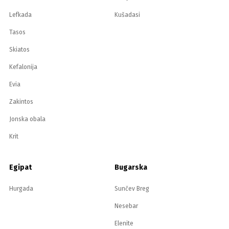
Lefkada
Kušadasi
Tasos
Skiatos
Kefalonija
Evia
Zakintos
Jonska obala
Krit
Egipat
Bugarska
Hurgada
Sunčev Breg
Nesebar
Elenite