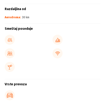
Razdaljina od
Aerodroma:
30 km
Smeštaj poseduje
Vrste prevoza