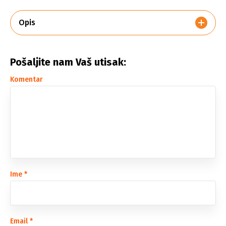
Opis
Pošaljite nam Vaš utisak:
Komentar
Ime
*
Email
*