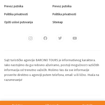
Prevoz putnika
Prevoz putnika
Politika privatnosti
Politika privatnosti
Opšti uslovi putovanja
Sitemap
Sajt turističke agencije BARCINO TOURS je informativnog karaktera.
Iako nastojimo da ga redovno ažuriramo, postoji mogućnost različitih
informacija od trenutno važećih. Molimo Vas da sve informacije
proverite direktno u agenciji putem telefona, email-a ili lično. Hvala na
razumevanju!
© 2025 Sva prava zadržava Barcino Travel d.o.o