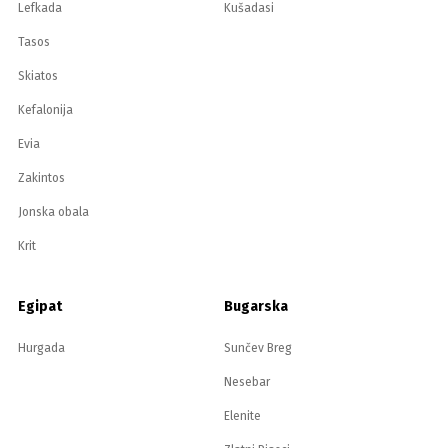
Lefkada
Kušadasi
Tasos
Skiatos
Kefalonija
Evia
Zakintos
Jonska obala
Krit
Egipat
Bugarska
Hurgada
Sunčev Breg
Nesebar
Elenite