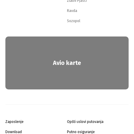
Zlatni Pjasci
Ravda
Sozopol
Avio karte
Zaposlenje
Opšti uslovi putovanja
Download
Putno osiguranje