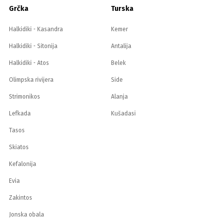
Grčka
Turska
Halkidiki - Kasandra
Kemer
Halkidiki - Sitonija
Antalija
Halkidiki - Atos
Belek
Olimpska rivijera
Side
Strimonikos
Alanja
Lefkada
Kušadasi
Tasos
Skiatos
Kefalonija
Evia
Zakintos
Jonska obala