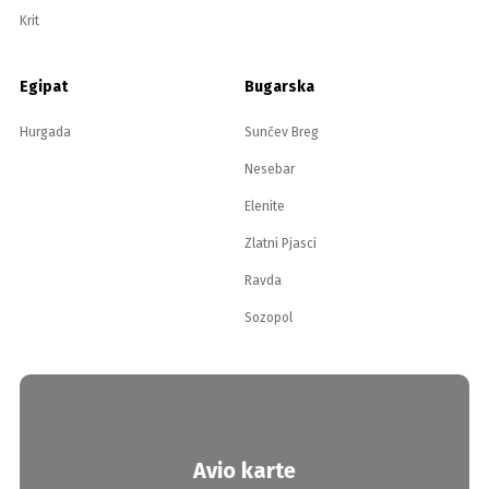
Krit
Egipat
Bugarska
Hurgada
Sunčev Breg
Nesebar
Elenite
Zlatni Pjasci
Ravda
Sozopol
Avio karte