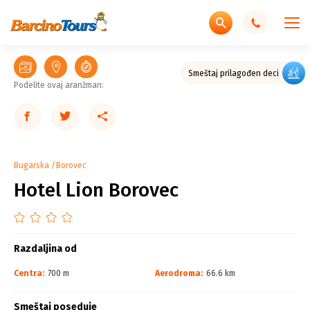
Smeštaj prilagođen deci
Podelite ovaj aranžman:
Bugarska
Borovec
Hotel Lion Borovec
Razdaljina od
Centra:
700 m
Aerodroma:
66.6 km
Smeštaj poseduje