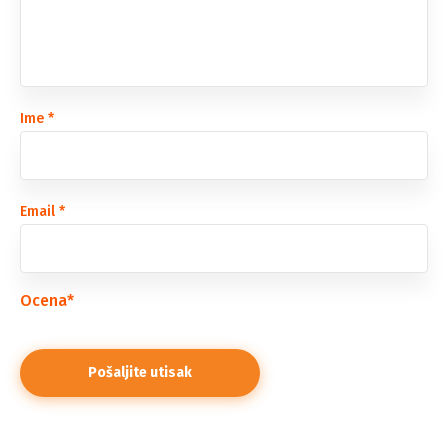
Ime
*
Email
*
Ocena
*