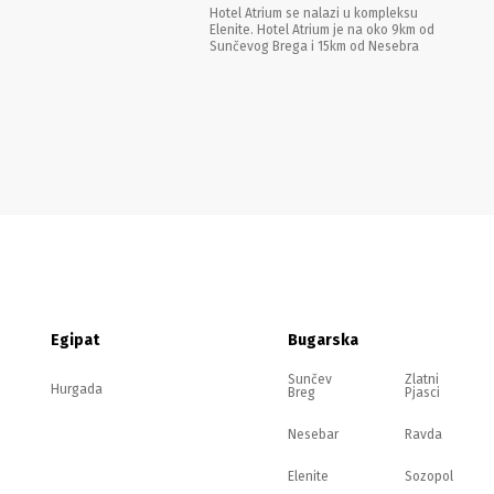
Hotel Atrium se nalazi u kompleksu
Elenite. Hotel Atrium je na oko 9km od
Sunčevog Brega i 15km od Nesebra
Egipat
Bugarska
Sunčev
Zlatni
Hurgada
Breg
Pjasci
Nesebar
Ravda
Elenite
Sozopol