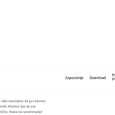
P
Zaposlenje
Download
p
. Iako nastojimo da ga redovno
žećih. Molimo Vas da sve
i lično. Hvala na razumevanju!