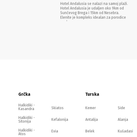
Hotel Andalusia se nalazi na samoj plaži.
Hotel Andalusia je udaljen oko 9km od
Sunčevog Brega i 15km od Nesebra.
Elenite je kompleks idealan za porodice
sa decom.
Grčka
Turska
Halkidiki -
Skiatos
Kemer
Side
Kasandra
Halkidiki -
Kefalonija
Antalija
Alanja
Sitonija
Halkidiki -
Evia
Belek
Kušadasi
Atos