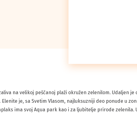
zaliva na velikoj peščanoj plaži okružen zelenilom. Udaljen j
lenite je, sa Svetim Vlasom, najluksuzniji deo ponude u zon
aks ima svoj Aqua park kao i za ljubitelje prirode zelenila.