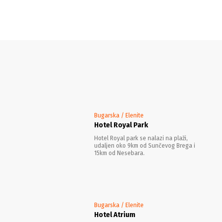
Bugarska / Elenite
Hotel Royal Park
Hotel Royal park se nalazi na plaži,
udaljen oko 9km od Sunčevog Brega i
15km od Nesebara.
Bugarska / Elenite
Hotel Atrium