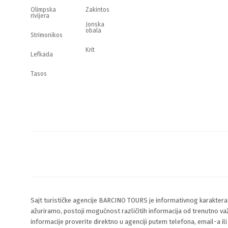
Olimpska
Zakintos
rivijera
Jonska
obala
Strimonikos
Krit
Lefkada
Tasos
Sajt turističke agencije BARCINO TOURS je informativnog karaktera
ažuriramo, postoji mogućnost različitih informacija od trenutno va
informacije proverite direktno u agenciji putem telefona, email-a il