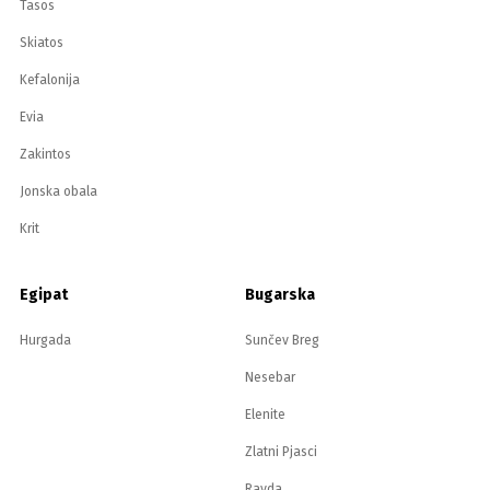
Tasos
Skiatos
Kefalonija
Evia
Zakintos
Jonska obala
Krit
Egipat
Bugarska
Hurgada
Sunčev Breg
Nesebar
Elenite
Zlatni Pjasci
Ravda