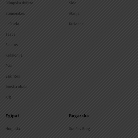
Olimpska rivijera
Side
Strimonikos
Alanja
Lefkada
Kušadasi
Tasos
Skiatos
Kefalonija
Evia
Zakintos
Jonska obala
Krit
Egipat
Bugarska
Hurgada
Sunčev Breg