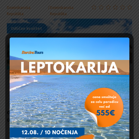
Dominikanska
Dominikanska
Republika
Republika
Odličan kvalitet
Od Plaže:
3000 m
Od Centra:
100000 m
Od Aerodroma:
15 km