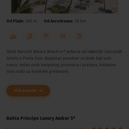
Od Plaže:
300 m
Od Aerodroma:
18 km
Hotel Barceló Bávaro Beach 4+* jedan je od najboljih luksuznih
hotela u Punta Kani, dizajniran posebno za ljude koji vole
sunce, nežan zvuk karipskog povetarca i prelepu, kristalno
čistu vodu sa koralnim grebenom.
Vidi ponudu
Bahia Principe Luxury Ambar 5*