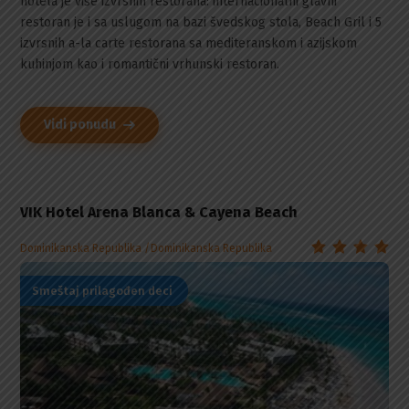
hotela je više izvrsnih restorana: internacionalni glavni
restoran je i sa uslugom na bazi švedskog stola, Beach Gril i 5
izvrsnih a-la carte restorana sa mediteranskom i azijskom
kuhinjom kao i romantični vrhunski restoran.
Vidi ponudu
VIK Hotel Arena Blanca & Cayena Beach
Dominikanska Republika
Dominikanska Republika
Smeštaj prilagođen deci