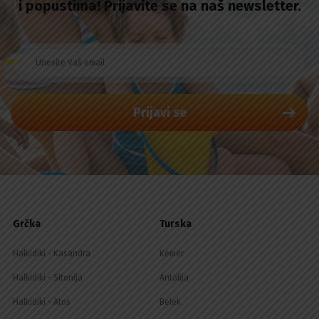
i popustima! Prijavite se na naš newsletter.
Prijavi se
Grčka
Turska
Halkidiki - Kasandra
Kemer
Halkidiki - Sitonija
Antalija
Halkidiki - Atos
Belek