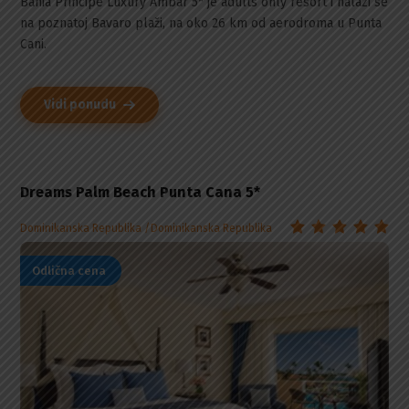
Bahia Principe Luxury Ambar 5* je adults only resort i nalazi se
na poznatoj Bavaro plaži, na oko 26 km od aerodroma u Punta
Cani.
Vidi ponudu
Dreams Palm Beach Punta Cana 5*
Dominikanska Republika
Dominikanska Republika
Odlična cena