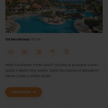
Od Aerodroma:
65 km
Hotel Excellence Punta Cana 5* okružen je prelepim vrtom i
spada u Adults Only hotele. Sadrži dva bazena sa đakuzijem i
barom i jedan u obliku terase.
Vidi ponudu