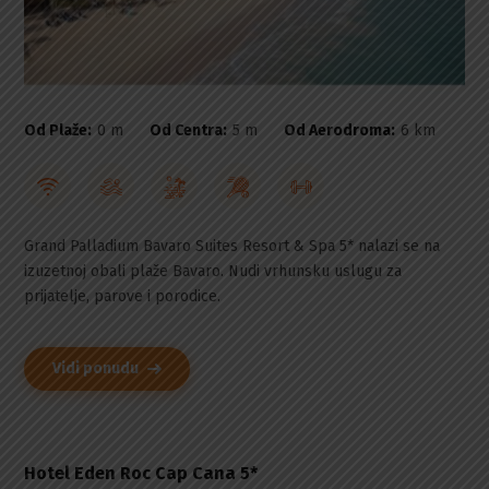
Od Plaže:
0 m
Od Centra:
5 m
Od Aerodroma:
6 km
Grand Palladium Bavaro Suites Resort & Spa 5* nalazi se na
izuzetnoj obali plaže Bavaro. Nudi vrhunsku uslugu za
prijatelje, parove i porodice.
Vidi ponudu
Hotel Eden Roc Cap Cana 5*