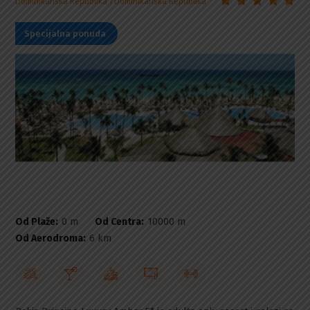
Dominikanska Republika
Dominikanska Republika
Specijalna ponuda
Od Plaže:
0 m
Od Centra:
10000 m
Od Aerodroma:
6 km