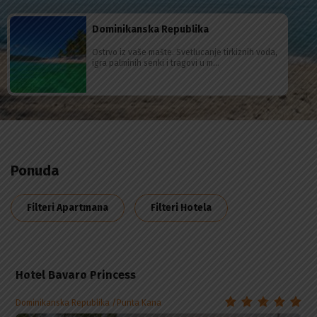
Dominikanska Republika
Ostrvo iz vaše mašte. Svetlucanje tirkiznih voda,
igra palminih senki i tragovi u m...
Ponuda
Filteri Apartmana
Filteri Hotela
Hotel Bavaro Princess
Dominikanska Republika
Punta Kana