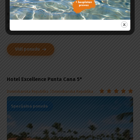
Hotel Eden Roc Cap Cana 5* obuhvata 65 raskošnih smeštajnih
jedinica - od luksuznih butik vila do elegantnih apartmana uz
plažu. Pročitajte više o hotelu.
Vidi ponudu
Hotel Excellence Punta Cana 5*
Dominikanska Republika
Dominikanska Republika
Specijalna ponuda