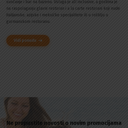
sunčanje i bar na bazenu. Usluga je all inclusive, a gostima je
na raspolaganju glavni restoran i a la carte restorani koji nude
italijanske, azijske i meksičke specijalitete ili u roštilju u
gurmanskom restoranu.
Vidi ponudu
Ne propustite novosti o novim promocijama