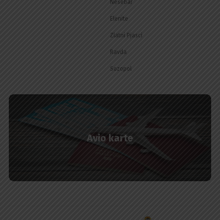
Nesebar
Elenite
Zlatni Pjasci
Ravda
Sozopol
Avio karte