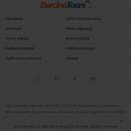
Zaposlenje
Opšti uslovi putovanja
Download
Putno osiguranje
Prevoz putnika
Prevoz putnika
Politika privatnosti
Politika privatnosti
Opšti uslovi putovanja
Sitemap
Sajt turističke agencije BARCINO TOURS je informativnog karaktera.
Iako nastojimo da ga redovno ažuriramo, postoji mogućnost različitih
informacija od trenutno važećih. Molimo Vas da sve informacije
proverite direktno u agenciji putem telefona, email-a ili lično. Hvala na
Koristim kolačiće kako bih ti omogućio što bolje iskustvo na ovom
razumevanju!