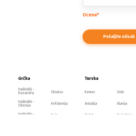
Ocena
*
Grčka
Turska
Halkidiki -
Skiatos
Kemer
Side
Kasandra
Halkidiki -
Kefalonija
Antalija
Alanja
Sitonija
Halkidiki -
Evia
Belek
Kušadasi
Atos
Olimpska
Zakintos
rivijera
Jonska