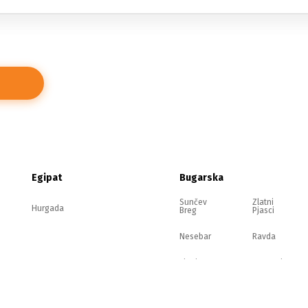
Egipat
Bugarska
Sunčev
Zlatni
Hurgada
Breg
Pjasci
Nesebar
Ravda
Elenite
Sozopol