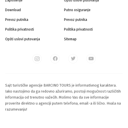
Zaposlenje
Opšti uslovi putovanja
Download
Putno osiguranje
Prevoz putnika
Prevoz putnika
Politika privatnosti
Politika privatnosti
Opšti uslovi putovanja
Sitemap
Sajt turističke agencije BARCINO TOURS je informativnog karaktera.
Iako nastojimo da ga redovno ažuriramo, postoji mogućnost različitih
informacija od trenutno važećih. Molimo Vas da sve informacije
proverite direktno u agenciji putem telefona, email-a ili lično. Hvala na
razumevanju!