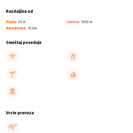
Razdaljina od
Plaže:
20 m
Centra:
1000 m
Aerodroma:
10 km
Smeštaj poseduje
Vrste prevoza