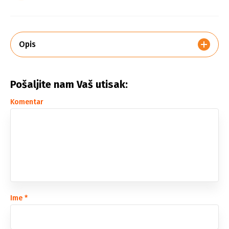
Opis
Pošaljite nam Vaš utisak:
Komentar
Ime
*