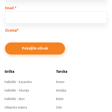
Email
*
Ocena
*
Grčka
Turska
Halkidiki - Kasandra
Kemer
Halkidiki - Sitonija
Antalija
Halkidiki - Atos
Belek
Olimpska rivijera
Side