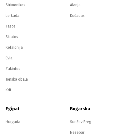
Strimonikos
Alanja
Lefkada
Kušadasi
Tasos
Skiatos
Kefalonija
Evia
Zakintos
Jonska obala
Krit
Egipat
Bugarska
Hurgada
Sunčev Breg
Nesebar