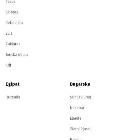
Tasos
Skiatos
Kefalonija
Evia
Zakintos
Jonska obala
Krit
Egipat
Bugarska
Hurgada
Sunčev Breg
Nesebar
Elenite
Zlatni Pjasci
Ravda