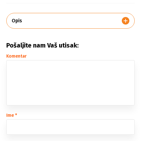
Opis
Pošaljite nam Vaš utisak:
Komentar
Ime
*