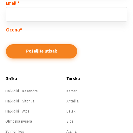
Email
*
Ocena
*
Grčka
Turska
Halkidiki - Kasandra
Kemer
Halkidiki - Sitonija
Antalija
Halkidiki - Atos
Belek
Olimpska rivijera
Side
Strimonikos
Alanja