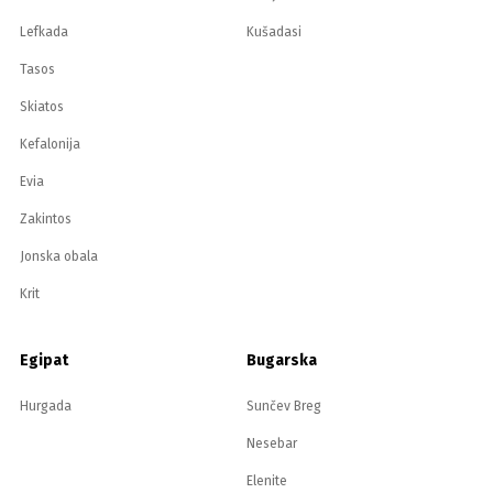
Lefkada
Kušadasi
Tasos
Skiatos
Kefalonija
Evia
Zakintos
Jonska obala
Krit
Egipat
Bugarska
Hurgada
Sunčev Breg
Nesebar
Elenite