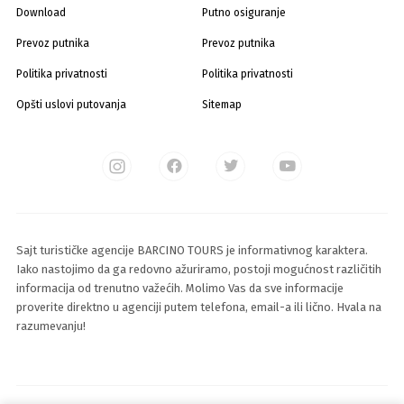
Download
Putno osiguranje
Prevoz putnika
Prevoz putnika
Politika privatnosti
Politika privatnosti
Opšti uslovi putovanja
Sitemap
Sajt turističke agencije BARCINO TOURS je informativnog karaktera.
Iako nastojimo da ga redovno ažuriramo, postoji mogućnost različitih
informacija od trenutno važećih. Molimo Vas da sve informacije
proverite direktno u agenciji putem telefona, email-a ili lično. Hvala na
razumevanju!