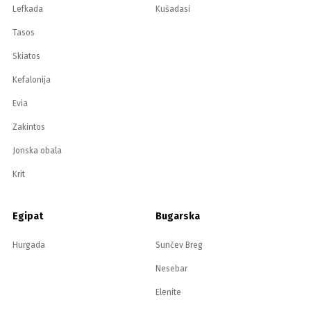
Lefkada
Kušadasi
Tasos
Skiatos
Kefalonija
Evia
Zakintos
Jonska obala
Krit
Egipat
Bugarska
Hurgada
Sunčev Breg
Nesebar
Elenite