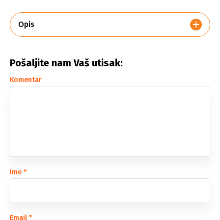
Opis
Pošaljite nam Vaš utisak:
Komentar
Ime
*
Email
*