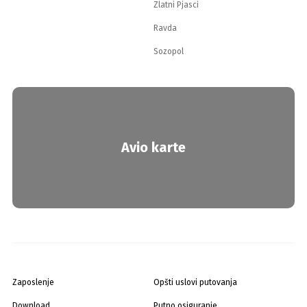
Zlatni Pjasci
Ravda
Sozopol
Avio karte
Zaposlenje
Opšti uslovi putovanja
Download
Putno osiguranje