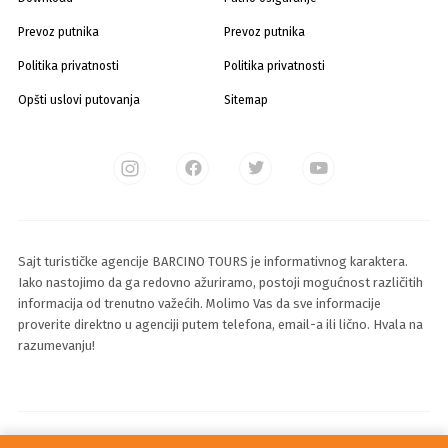
Prevoz putnika
Prevoz putnika
Politika privatnosti
Politika privatnosti
Opšti uslovi putovanja
Sitemap
Sajt turističke agencije BARCINO TOURS je informativnog karaktera.
Iako nastojimo da ga redovno ažuriramo, postoji mogućnost različitih
informacija od trenutno važećih. Molimo Vas da sve informacije
proverite direktno u agenciji putem telefona, email-a ili lično. Hvala na
razumevanju!
© 2025 Sva prava zadržava Barcino Travel d.o.o