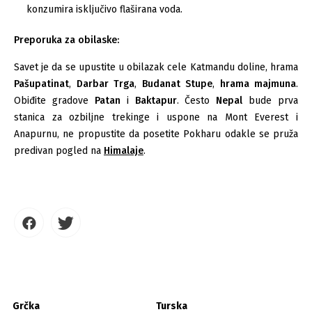
konzumira isključivo flaširana voda.
Preporuka za obilaske:
Savet je da se upustite u obilazak cele Katmandu doline, hrama
Pašupatinat
,
Darbar Trga
,
Budanat Stupe
,
hrama majmuna
.
Obiđite gradove
Patan
i
Baktapur
. Često
Nepal
bude prva
stanica za ozbiljne trekinge i uspone na Mont Everest i
Anapurnu, ne propustite da posetite Pokharu odakle se pruža
predivan pogled na
Himalaje
.
Grčka
Turska