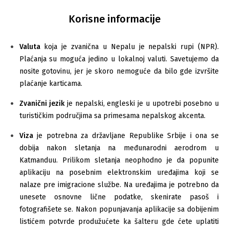
Korisne informacije
Valuta
koja je zvanična u Nepalu je nepalski rupi (NPR).
Plaćanja su moguća jedino u lokalnoj valuti. Savetujemo da
nosite gotovinu, jer je skoro nemoguće da bilo gde izvršite
plaćanje karticama.
Zvanični jezik
je nepalski, engleski je u upotrebi posebno u
turističkim područjima sa primesama nepalskog akcenta.
Viza
je potrebna za državljane Republike Srbije i ona se
dobija nakon sletanja na međunarodni aerodrom u
Katmanduu. Prilikom sletanja neophodno je da popunite
aplikaciju na posebnim elektronskim uređajima koji se
nalaze pre imigracione službe. Na uređajima je potrebno da
unesete osnovne lične podatke, skenirate pasoš i
fotografišete se. Nakon popunjavanja aplikacije sa dobijenim
listićem potvrde produžućete ka šalteru gde ćete uplatiti