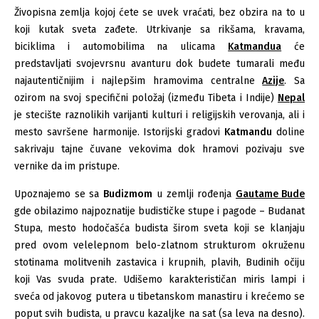
Živopisna zemlja kojoj ćete se uvek vraćati, bez obzira na to u
koji kutak sveta zađete. Utrkivanje sa rikšama, kravama,
biciklima i automobilima na ulicama
Katmandua
će
predstavljati svojevrsnu avanturu dok budete tumarali među
najautentičnijim i najlepšim hramovima centralne
Azije
. Sa
ozirom na svoj specifični položaj (između Tibeta i Indije)
Nepal
je stecište raznolikih varijanti kulturi i religijskih verovanja, ali i
mesto savršene harmonije. Istorijski gradovi
Katmandu
doline
sakrivaju tajne čuvane vekovima dok hramovi pozivaju sve
vernike da im pristupe.
Upoznajemo se sa
Budizmom
u zemlji rođenja
Gautame Bude
gde obilazimo najpoznatije budističke stupe i pagode – Budanat
Stupa, mesto hodočašća budista širom sveta koji se klanjaju
pred ovom velelepnom belo-zlatnom strukturom okruženu
stotinama molitvenih zastavica i krupnih, plavih, Budinih očiju
koji Vas svuda prate. Udišemo karakterističan miris lampi i
sveća od jakovog putera u tibetanskom manastiru i krećemo se
poput svih budista, u pravcu kazaljke na sat (sa leva na desno).