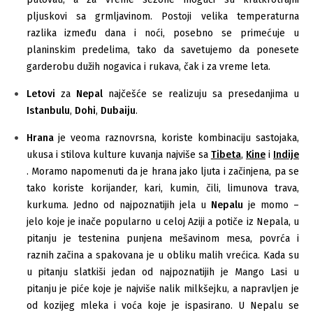
pljuskovi sa grmljavinom. Postoji velika temperaturna
razlika između dana i noći, posebno se primećuje u
planinskim predelima, tako da savetujemo da ponesete
garderobu dužih nogavica i rukava, čak i za vreme leta.
Letovi
za
Nepal
najčešće se realizuju sa presedanjima u
Istanbulu
,
Dohi
,
Dubaiju
.
Hrana
je veoma raznovrsna, koriste kombinaciju sastojaka,
ukusa i stilova kulture kuvanja najviše sa
Tibeta
,
Kine
i
Indije
. Moramo napomenuti da je hrana jako ljuta i začinjena, pa se
tako koriste korijander, kari, kumin, čili, limunova trava,
kurkuma. Jedno od najpoznatijih jela u
Nepalu
je momo –
jelo koje je inače popularno u celoj Aziji a potiče iz Nepala, u
pitanju je testenina punjena mešavinom mesa, povrća i
raznih začina a spakovana je u obliku malih vrećica. Kada su
u pitanju slatkiši jedan od najpoznatijih je Mango Lasi u
pitanju je piće koje je najviše nalik milkšejku, a napravljen je
od kozijeg mleka i voća koje je ispasirano. U Nepalu se