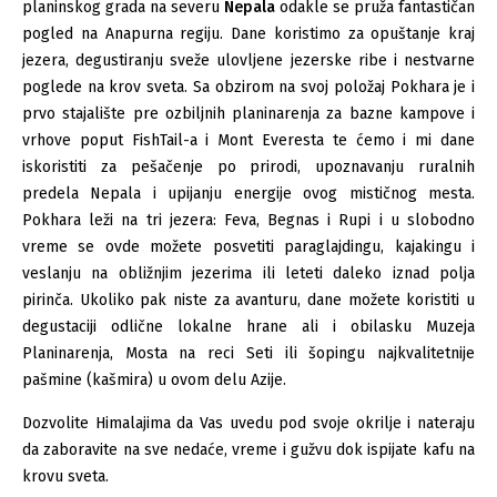
planinskog grada na severu
Nepala
odakle se pruža fantastičan
pogled na Anapurna regiju. Dane koristimo za opuštanje kraj
jezera, degustiranju sveže ulovljene jezerske ribe i nestvarne
poglede na krov sveta. Sa obzirom na svoj položaj Pokhara je i
prvo stajalište pre ozbiljnih planinarenja za bazne kampove i
vrhove poput FishTail-a i Mont Everesta te ćemo i mi dane
iskoristiti za pešačenje po prirodi, upoznavanju ruralnih
predela Nepala i upijanju energije ovog mističnog mesta.
Pokhara leži na tri jezera: Feva, Begnas i Rupi i u slobodno
vreme se ovde možete posvetiti paraglajdingu, kajakingu i
veslanju na obližnjim jezerima ili leteti daleko iznad polja
pirinča. Ukoliko pak niste za avanturu, dane možete koristiti u
degustaciji odlične lokalne hrane ali i obilasku Muzeja
Planinarenja, Mosta na reci Seti ili šopingu najkvalitetnije
pašmine (kašmira) u ovom delu Azije.
Dozvolite Himalajima da Vas uvedu pod svoje okrilje i nateraju
da zaboravite na sve nedaće, vreme i gužvu dok ispijate kafu na
krovu sveta.