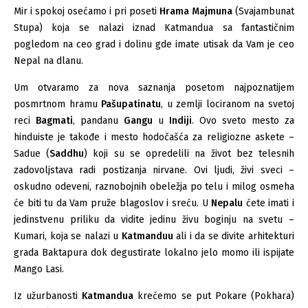
Mir i spokoj osećamo i pri poseti
Hrama Majmuna
(Svajambunat
Stupa) koja se nalazi iznad Katmandua sa fantastičnim
pogledom na ceo grad i dolinu gde imate utisak da Vam je ceo
Nepal na dlanu.
Um otvaramo za nova saznanja posetom najpoznatijem
posmrtnom hramu
Pašupatinatu
, u zemlji lociranom na svetoj
reci
Bagmati
, pandanu
Gangu
u
Indiji
. Ovo sveto mesto za
hinduiste je takođe i mesto hodočašća za religiozne askete –
Sadue (
Saddhu
) koji su se opredelili na život bez telesnih
zadovoljstava radi postizanja nirvane. Ovi ljudi, živi sveci –
oskudno odeveni, raznobojnih obeležja po telu i milog osmeha
će biti tu da Vam pruže blagoslov i sreću. U
Nepalu
ćete imati i
jedinstvenu priliku da vidite jedinu živu boginju na svetu –
Kumari, koja se nalazi u
Katmanduu
ali i da se divite arhitekturi
grada Baktapura dok degustirate lokalno jelo momo ili ispijate
Mango Lasi.
Iz užurbanosti
Katmandua
krećemo se put Pokare (Pokhara)