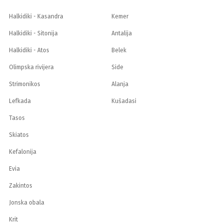
Halkidiki - Kasandra
Kemer
Halkidiki - Sitonija
Antalija
Halkidiki - Atos
Belek
Olimpska rivijera
Side
Strimonikos
Alanja
Lefkada
Kušadasi
Tasos
Skiatos
Kefalonija
Evia
Zakintos
Jonska obala
Krit