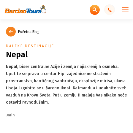
Početna Blog
DALEKE DESTINACIJE
Nepal
Nepal, biser centralne Azije i zemlja najiskrenijih osmeha.
Uputite se pravo u centar Hipi zajednice neistraženih
prostranstva, haotičnog saobraćaja, eksplozije mirisa, ukusa
i boja. Izgubite se u šarenolikosti Katmandua i udahnite svež
vazduh na Krovu Sveta. Put u zemlju Himalaja Vas nikako neće
ostaviti ravnodušnim.
3min