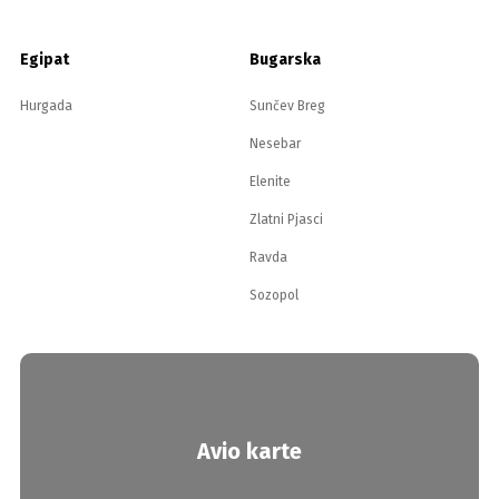
Egipat
Bugarska
Hurgada
Sunčev Breg
Nesebar
Elenite
Zlatni Pjasci
Ravda
Sozopol
Avio karte