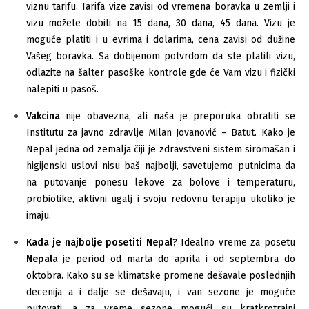
viznu tarifu. Tarifa vize zavisi od vremena boravka u zemlji i
vizu možete dobiti na 15 dana, 30 dana, 45 dana. Vizu je
moguće platiti i u evrima i dolarima, cena zavisi od dužine
Vašeg boravka. Sa dobijenom potvrdom da ste platili vizu,
odlazite na šalter pasoške kontrole gde će Vam vizu i fizički
nalepiti u pasoš.
Vakcina
nije obavezna, ali naša je preporuka obratiti se
Institutu za javno zdravlje Milan Jovanović – Batut. Kako je
Nepal jedna od zemalja čiji je zdravstveni sistem siromašan i
higijenski uslovi nisu baš najbolji, savetujemo putnicima da
na putovanje ponesu lekove za bolove i temperaturu,
probiotike, aktivni ugalj i svoju redovnu terapiju ukoliko je
imaju.
Kada je najbolje posetiti Nepal?
Idealno vreme za posetu
Nepala
je period od marta do aprila i od septembra do
oktobra. Kako su se klimatske promene dešavale poslednjih
decenija a i dalje se dešavaju, i van sezone je moguće
putovati, a za vreme sezone mogući su kratkrotrajni