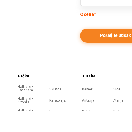
Ocena
*
Grčka
Turska
Halkidiki -
Skiatos
Kemer
Side
Kasandra
Halkidiki -
Kefalonija
Antalija
Alanja
Sitonija
Halkidiki -
Evia
Belek
Kušadasi
Atos
Olimpska
Zakintos
rivijera
Jonska