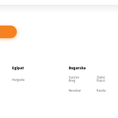
Egipat
Bugarska
Sunčev
Zlatni
Hurgada
Breg
Pjasci
Nesebar
Ravda
Elenite
Sozopol