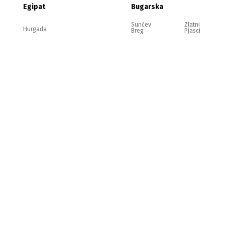
Egipat
Bugarska
Sunčev
Zlatni
Hurgada
Breg
Pjasci
Nesebar
Ravda
Elenite
Sozopol
pravilima.
P