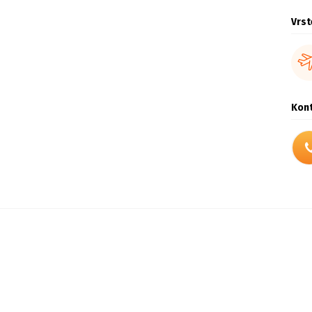
Vrst
Kont