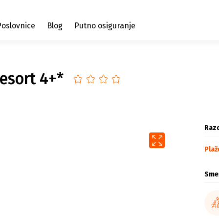
Poslovnice
Blog
Putno osiguranje
esort 4+*
Razd
Plaž
Sme