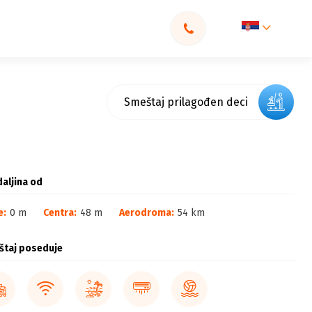
Smeštaj prilagođen deci
aljina od
e:
0 m
Centra:
48 m
Aerodroma:
54 km
štaj poseduje