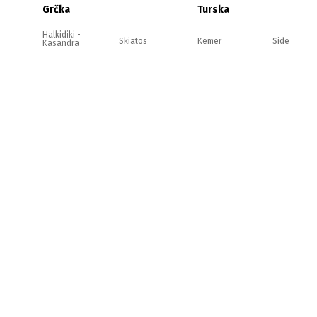
Grčka
Turska
Halkidiki -
Skiatos
Kemer
Side
Kasandra
Halkidiki -
Kefalonija
Antalija
Alanja
Sitonija
Halkidiki -
Evia
Belek
Kušadasi
Atos
Olimpska
Zakintos
rivijera
Jonska
obala
Strimonikos
Krit
Lefkada
Tasos