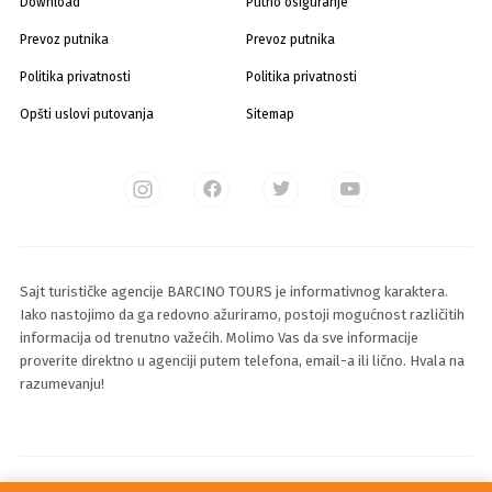
Download
Putno osiguranje
Prevoz putnika
Prevoz putnika
Politika privatnosti
Politika privatnosti
Opšti uslovi putovanja
Sitemap
Sajt turističke agencije BARCINO TOURS je informativnog karaktera.
Iako nastojimo da ga redovno ažuriramo, postoji mogućnost različitih
informacija od trenutno važećih. Molimo Vas da sve informacije
proverite direktno u agenciji putem telefona, email-a ili lično. Hvala na
razumevanju!
© 2025 Sva prava zadržava Barcino Travel d.o.o