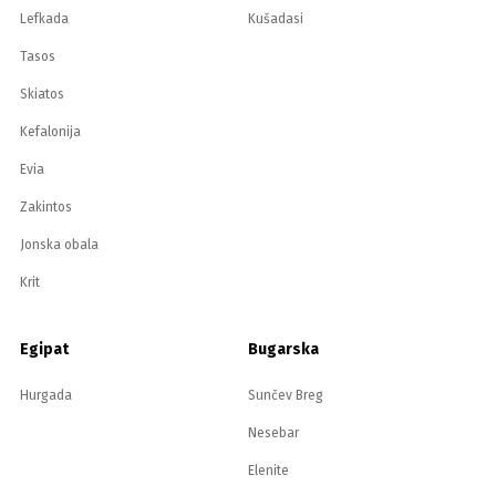
Lefkada
Kušadasi
Tasos
Skiatos
Kefalonija
Evia
Zakintos
Jonska obala
Krit
Egipat
Bugarska
Hurgada
Sunčev Breg
Nesebar
Elenite