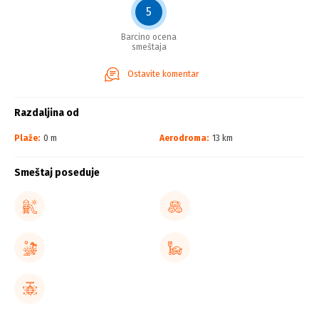
5
Barcino ocena
smeštaja
Ostavite komentar
Razdaljina od
Plaže:
0 m
Aerodroma:
13 km
Smeštaj poseduje