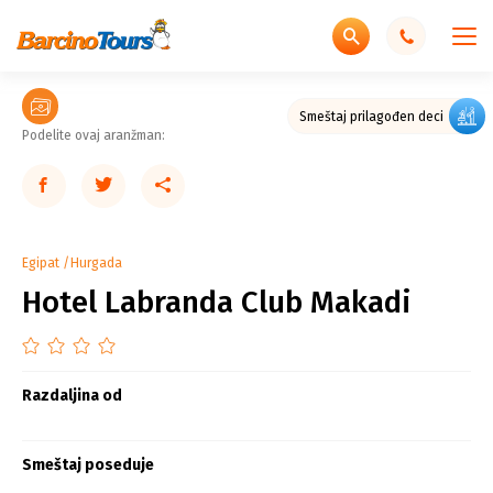
Smeštaj prilagođen deci
Podelite ovaj aranžman:
Egipat
Hurgada
Hotel Labranda Club Makadi
Razdaljina od
Smeštaj poseduje