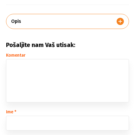
Opis
Pošaljite nam Vaš utisak:
Komentar
Ime
*