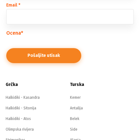
Email
*
Ocena
*
Grčka
Turska
Halkidiki - Kasandra
Kemer
Halkidiki - Sitonija
Antalija
Halkidiki - Atos
Belek
Olimpska rivijera
Side