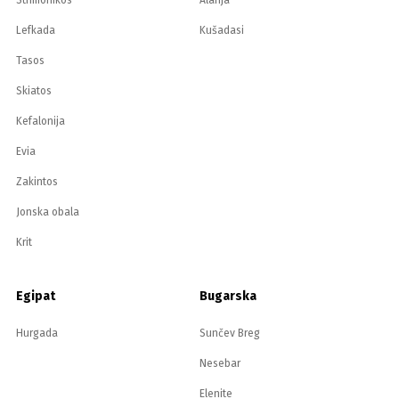
Strimonikos
Alanja
Lefkada
Kušadasi
Tasos
Skiatos
Kefalonija
Evia
Zakintos
Jonska obala
Krit
Egipat
Bugarska
Hurgada
Sunčev Breg
Nesebar
Elenite