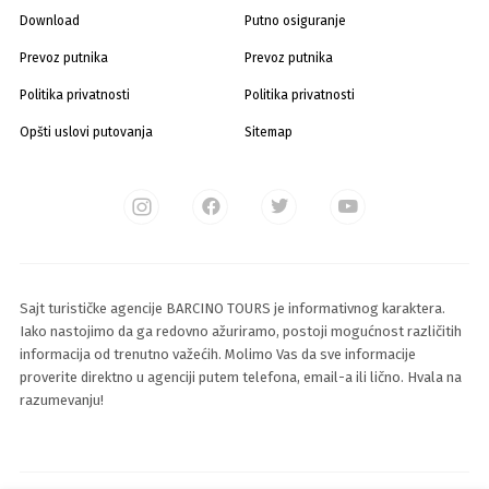
Download
Putno osiguranje
Prevoz putnika
Prevoz putnika
Politika privatnosti
Politika privatnosti
Opšti uslovi putovanja
Sitemap
Sajt turističke agencije BARCINO TOURS je informativnog karaktera.
Iako nastojimo da ga redovno ažuriramo, postoji mogućnost različitih
informacija od trenutno važećih. Molimo Vas da sve informacije
proverite direktno u agenciji putem telefona, email-a ili lično. Hvala na
razumevanju!