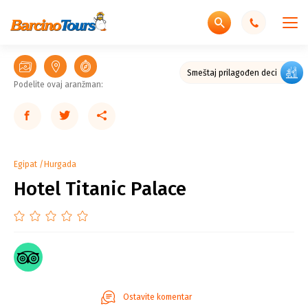
Odličan aqua park
Smeštaj prilagođen deci
Podelite ovaj aranžman:
Egipat
Hurgada
Hotel Titanic Palace
Ostavite komentar