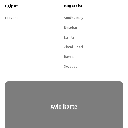
Egipat
Bugarska
Hurgada
Sunčev Breg
Nesebar
Elenite
Zlatni Pjasci
Ravda
Sozopol
Avio karte