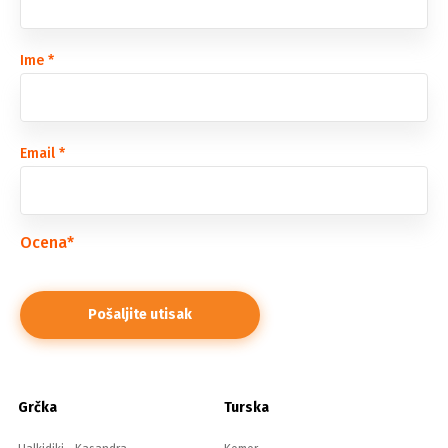
Ime
*
Email
*
Ocena
*
Grčka
Turska