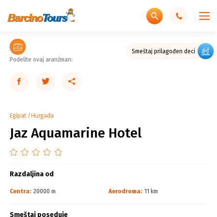
Smeštaj prilagođen deci
Podelite ovaj aranžman:
Egipat
Hurgada
Jaz Aquamarine Hotel
Razdaljina od
Centra:
20000 m
Aerodroma:
11 km
Smeštaj poseduje