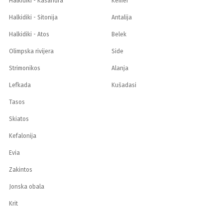
Halkidiki - Kasandra
Kemer
Halkidiki - Sitonija
Antalija
Halkidiki - Atos
Belek
Olimpska rivijera
Side
Strimonikos
Alanja
Lefkada
Kušadasi
Tasos
Skiatos
Kefalonija
Evia
Zakintos
Jonska obala
Krit