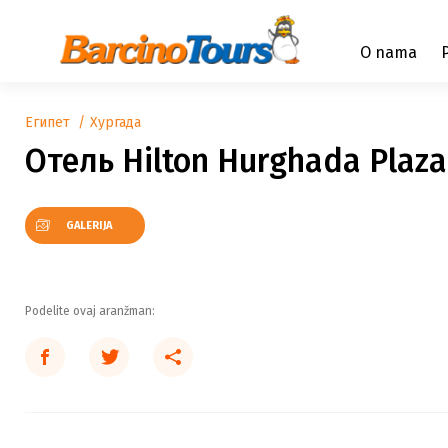
O nama
Египет
Хургада
Отель Hilton Hurghada Plaza
GALERIJA
Podelite ovaj aranžman: