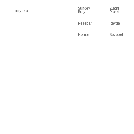
Sunčev
Zlatni
Hurgada
Breg
Pjasci
Nesebar
Ravda
Elenite
Sozopol
pravilima.
P
Zaposlenje
Download
p