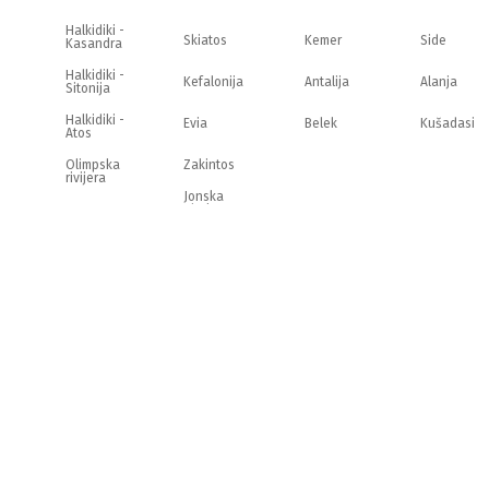
Halkidiki -
Skiatos
Kemer
Side
Kasandra
Halkidiki -
Kefalonija
Antalija
Alanja
Sitonija
Halkidiki -
Evia
Belek
Kušadasi
Atos
Olimpska
Zakintos
rivijera
Jonska
obala
Strimonikos
Krit
Lefkada
Tasos