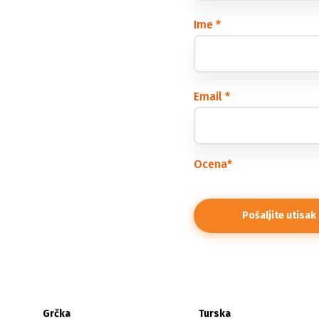
Ime
*
Email
*
Ocena
*
Grčka
Turska