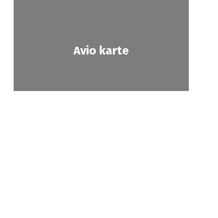
Avio karte
Prihvatam
Opšti
revoz
Politika
uslovi
utnika
privatnosti
putovanja