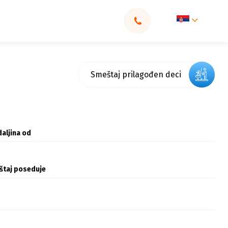
Smeštaj prilagođen deci
aljina od
štaj poseduje