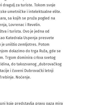
vi dragulj za turiste. Tokom svoje
tske umetničke i intelektualne elite.
ara, sa kojih se pruža pogled na
enja, Lovrenac i Revelin.
a i turista. Ovo je jedna od
kao Katedrala Uspenja presvete
 je uništio zemljotres. Potom
tnjom dolazimo do trga Ruža, gde se
arm. Trgom dominira crkva svetog
 zidina, do takozvanog „dubrovačkog
cije i čuveni Dubrovački letnji
Trebinje. Noćenje.
uni koje predstavlja pravu oaza mira