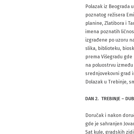
Polazak iz Beograda u
poznatog režisera Emi
planine, Zlatibora i 
imena poznatih ličnos
izgrađene po uzoru n
slika, biblioteku, bi
prema Višegradu gde p
na poluostrvu između 
srednjovekovni grad i
Dolazak u Trebinje, sm
DAN 2. TREBINJE – DUB
Doručak i nakon doruč
gde je sahranjen Jova
Sat kule, gradskih zid