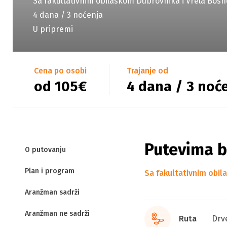
Sa fakultativnim obilaskom Dubrovnika i Vrela Bosn
4 dana / 3 noćenja
U pripremi
Cena po osobi
Trajanje od
od 105€
4 dana / 3 noć
Putevima b
O putovanju
Plan i program
Sa fakultativnim obil
Aranžman sadrži
Aranžman ne sadrži
Ruta
Drv