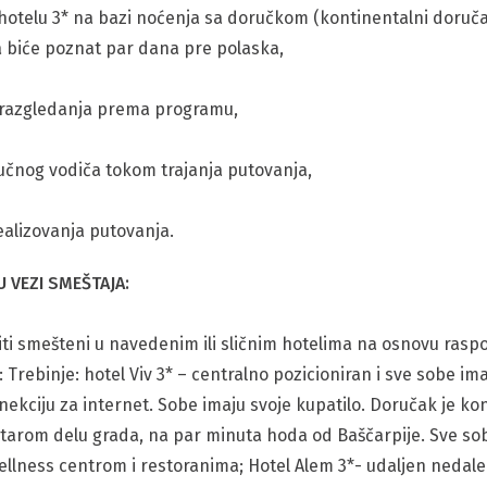
 hotelu 3* na bazi noćenja sa doručkom (kontinentalni doručak
a biće poznat par dana pre polaska,
i razgledanja prema programu,
ručnog vodiča tokom trajanja putovanja,
ealizovanja putovanja.
 VEZI SMEŠTAJA:
iti smešteni u navedenim ili sličnim hotelima na osnovu raspo
 Trebinje: hotel Viv 3* – centralno pozicioniran i sve sobe i
ekciju za internet. Sobe imaju svoje kupatilo. Doručak je kont
tarom delu grada, na par minuta hoda od Baščarpije. Sve sobe
ellness centrom i restoranima; Hotel Alem 3*- udaljen nedale