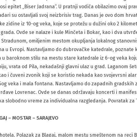
osi epitet „Biser Jadrana“. U pratnji vodiča obilazimo ovaj pra
adari su ostavljali svoj neizbrisiv trag. Danas je ovo dom hrva
 zidine iz 10-og veka, koje se protežu u dužini oko 2 kilomet
 grada. Ovde se nalaze i kule Minčeta i Bokar, kao i dva utvrđ
tradunom, omiljenim mestom okupljanja lokalnog stanovništv
na u Evropi. Nastavljamo do dubrovačke katedrale, poznate 
 u baroknom stilu na mestu stare katedrale iz 6-og veka koju
iju, vrata od Pila, nekadašnji glavni ulaz u grad. Laganom še
kao i čuveni zvonik koji se koristio nekada kao svojevrsni al
z 15og veka i mala fontana. Nastavljamo do zapadnih gradskih
vrđave Lovrenac. Ovde se danas održavaju koncerti i manifesta
ska slobodno vreme za individualna razgledanja. Povratak za 
AGAJ – MOSTAR – SARAJEVO
hotela. Polazak za Blagaj, malom mestu smeštenom na reci B