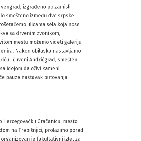
rvengrad, izgrađeno po zamisli
 selo smešteno između dve srpske
Prošetaćemo ulicama sela koja nose
crkve sa drvenim zvonikom,
vitom mestu možemo videti galeriju
uvenira. Nakon obilaska nastavljamo
riću i čuveni Andrićgrad, smešten
 sa idejom da oživi kameni
aće pauze nastavak putovanja.
imo Hercegovačku Gračanicu, mesto
adom na Trebišnjici, prolazimo pored
rganizovan je fakultativni izlet za