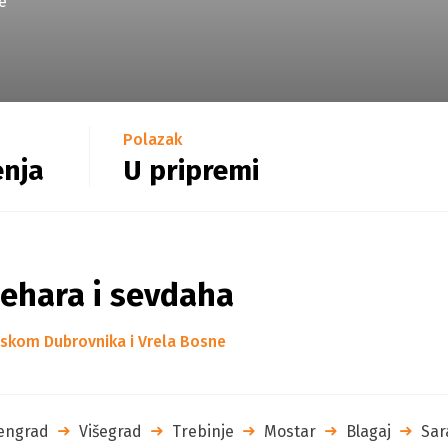
e
Polazak
enja
U pripremi
ehara i sevdaha
askom Dubrovnika i Vrela Bosne
engrad
Višegrad
Trebinje
Mostar
Blagaj
Sar