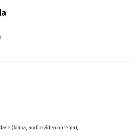
da
*
klase (klima, audio-video oprema),