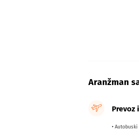
Aranžman sa
Prevoz i
• Autobuski