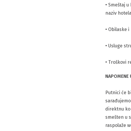
• Smeštaj u
naziv hotel
• Obilaske 
• Usluge st
• Troškovi r
NAPOMENE U
Putnici će b
sarađujemo:
direktnu kon
smešten u s
raspolaže w