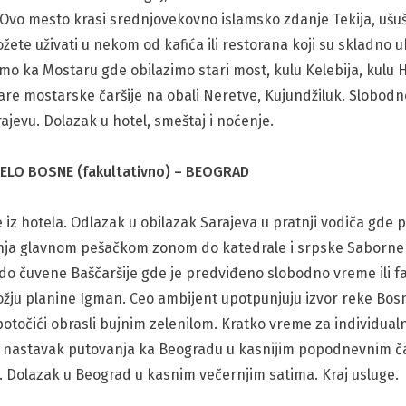
 Ovo mesto krasi srednjovekovno islamsko zdanje Tekija, ušušk
ete uživati u nekom od kafića ili restorana koji su skladno u
o ka Mostaru gde obilazimo stari most, kulu Kelebija, kulu He
re mostarske čaršije na obali Neretve, Kujundžiluk. Slobodn
ajevu. Dolazak u hotel, smeštaj i noćenje.
ELO BOSNE (fakultativno) – BEOGRAD
e iz hotela. Odlazak u obilazak Sarajeva u pratnji vodiča gde 
etnja glavnom pešačkom zonom do katedrale i srpske Saborne 
o čuvene Baščaršije gde je predviđeno slobodno vreme ili fak
ju planine Igman. Ceo ambijent upotpunjuju izvor reke Bosne
 potočići obrasli bujnim zelenilom. Kratko vreme za individualn
 i nastavak putovanja ka Beogradu u kasnijim popodnevnim č
Dolazak u Beograd u kasnim večernjim satima. Kraj usluge.