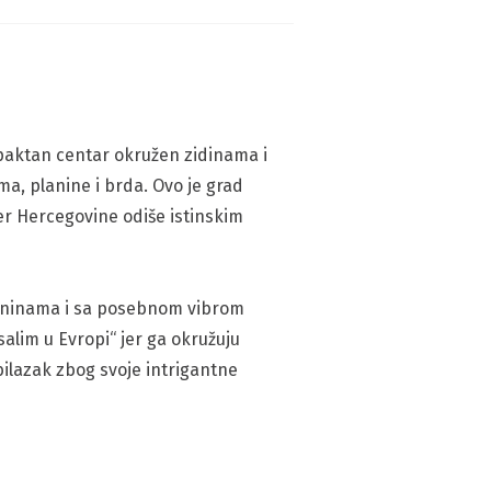
ompaktan centar okružen zidinama i
a, planine i brda. Ovo je grad
ser Hercegovine odiše istinskim
laninama i sa posebnom vibrom
salim u Evropi“ jer ga okružuju
bilazak zbog svoje intrigantne