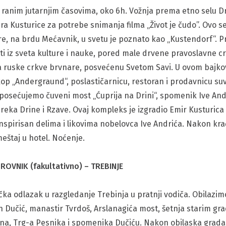
 ranim jutarnjim časovima, oko 6h. Vožnja prema etno selu D
ra Kusturice za potrebe snimanja filma „Život je čudo”. Ovo
Tare, na brdu Mećavnik, u svetu je poznato kao „Kustendorf“. 
ti iz sveta kulture i nauke, pored male drvene pravoslavne 
a ruske crkve brvnare, posvećenu Svetom Savi. U ovom bajko
oskop „Andergraund“, poslastičarnicu, restoran i prodavnicu s
osećujemo čuveni most „Ćuprija na Drini“, spomenik Ive And
reka Drine i Rzave. Ovaj kompleks je izgradio Emir Kusturica
nspirisan delima i likovima nobelovca Ive Andrića. Nakon kr
eštaj u hotel. Noćenje.
ROVNIK (fakultativno) – TREBINJE
ka odlazak u razgledanje Trebinja u pratnji vodiča. Obilaz
n Dučić, manastir Tvrdoš, Arslanagića most, šetnja starim gr
ina, Trg-a Pesnika i spomenika Dučiću. Nakon obilaska grada o