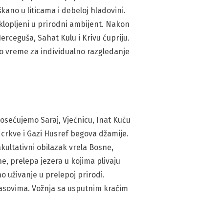
ano u liticama i debeloj hladovini.
klopljeni u prirodni ambijent. Nakon
rceguša, Sahat Kulu i Krivu ćupriju.
o vreme za individualno razgledanje
posećujemo Saraj, Vjećnicu, Inat Kuću
crkve i Gazi Husref begova džamije.
ultativni obilazak vrela Bosne,
, prelepa jezera u kojima plivaju
o uživanje u prelepoj prirodi.
asovima. Vožnja sa usputnim kraćim