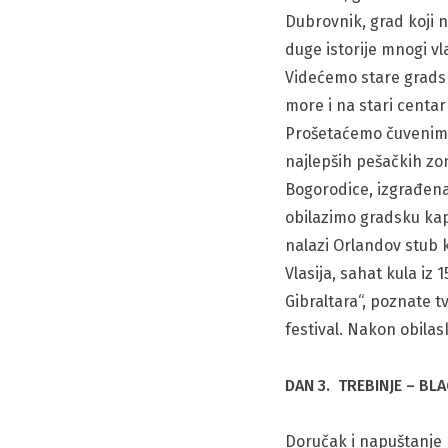
Dubrovnik, grad koji n
duge istorije mnogi vl
Videćemo stare gradske
more i na stari centar
Prošetaćemo čuvenim S
najlepših pešačkih zo
Bogorodice, izgrađena
obilazimo gradsku kap
nalazi Orlandov stub 
Vlasija, sahat kula i
Gibraltara“, poznate t
festival. Nakon obila
DAN 3. TREBINJE – BL
Doručak i napuštanje 