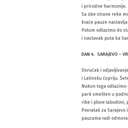
i prirodne harmonije.
Sa obe strane reke mož
kraće pauze nastavljam
Potom odlazimo do sta
i nastavak puta ka Sar
DAN 4. SARAJEVO – VR
Doručak i odjavljivanj
i Latinsku ćupriju. Š
Nakon toga odlazimo d
park smešten u podnož
ribe i plove labudovi,
Povratak za Sarajevo
pauzama radi odmora. 