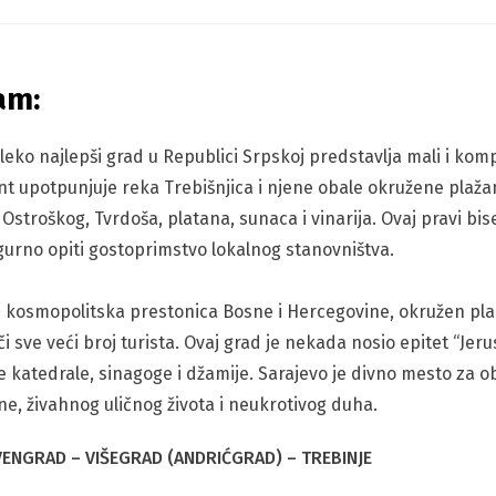
am:
daleko najlepši grad u Republici Srpskoj predstavlja mali i k
nt upotpunjuje reka Trebišnjica i njene obale okružene plažam
a Ostroškog, Tvrdoša, platana, sunaca i vinarija. Ovaj pravi bi
urno opiti gostoprimstvo lokalnog stanovništva.
a i kosmopolitska prestonica Bosne i Hercegovine, okružen p
či sve veći broj turista. Ovaj grad je nekada nosio epitet “Jeru
e katedrale, sinagoge i džamije. Sarajevo je divno mesto za o
e, živahnog uličnog života i neukrotivog duha.
VENGRAD – VIŠEGRAD (ANDRIĆGRAD) – TREBINJE