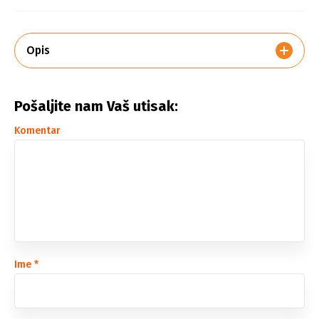
Opis
Pošaljite nam Vaš utisak:
Komentar
Ime
*