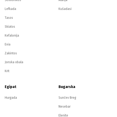
Strimonikos
Alanja
Lefkada
Kušadasi
Tasos
Skiatos
Kefalonija
Evia
Zakintos
Jonska obala
Krit
Egipat
Bugarska
Hurgada
Sunčev Breg
Nesebar
Elenite