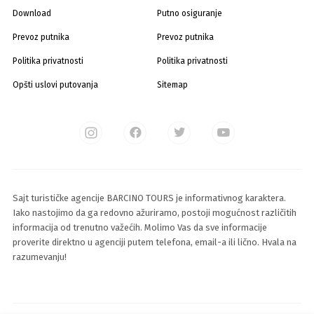
Download
Putno osiguranje
Prevoz putnika
Prevoz putnika
Politika privatnosti
Politika privatnosti
Opšti uslovi putovanja
Sitemap
Sajt turističke agencije BARCINO TOURS je informativnog karaktera.
Iako nastojimo da ga redovno ažuriramo, postoji mogućnost različitih
informacija od trenutno važećih. Molimo Vas da sve informacije
proverite direktno u agenciji putem telefona, email-a ili lično. Hvala na
razumevanju!