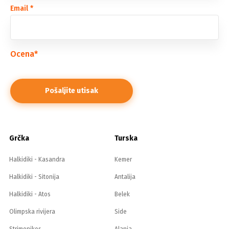
Email
*
Ocena
*
Grčka
Turska
Halkidiki - Kasandra
Kemer
Halkidiki - Sitonija
Antalija
Halkidiki - Atos
Belek
Olimpska rivijera
Side