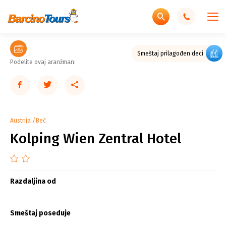
Smeštaj prilagođen deci
Podelite ovaj aranžman:
Austrija
Beč
Kolping Wien Zentral Hotel
Razdaljina od
Smeštaj poseduje