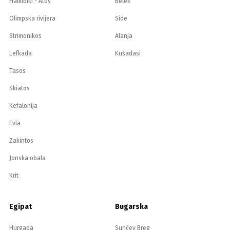
Halkidiki - Atos
Belek
Olimpska rivijera
Side
Strimonikos
Alanja
Lefkada
Kušadasi
Tasos
Skiatos
Kefalonija
Evia
Zakintos
Jonska obala
Krit
Egipat
Bugarska
Hurgada
Sunčev Breg