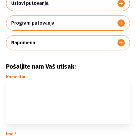
Uslovi putovanja
Program putovanja
Napomena
Pošaljite nam Vaš utisak:
Komentar
Ime
*