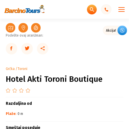
Akcija!
Podelite ovaj aranžman:
Grčka
Toroni
Hotel Akti Toroni Boutique
Razdaljina od
Plaže:
0 m
Smeštaj poseduje