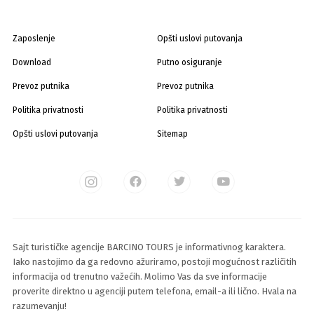
Zaposlenje
Opšti uslovi putovanja
Download
Putno osiguranje
Prevoz putnika
Prevoz putnika
Politika privatnosti
Politika privatnosti
Opšti uslovi putovanja
Sitemap
Sajt turističke agencije BARCINO TOURS je informativnog karaktera.
Iako nastojimo da ga redovno ažuriramo, postoji mogućnost različitih
informacija od trenutno važećih. Molimo Vas da sve informacije
proverite direktno u agenciji putem telefona, email-a ili lično. Hvala na
razumevanju!