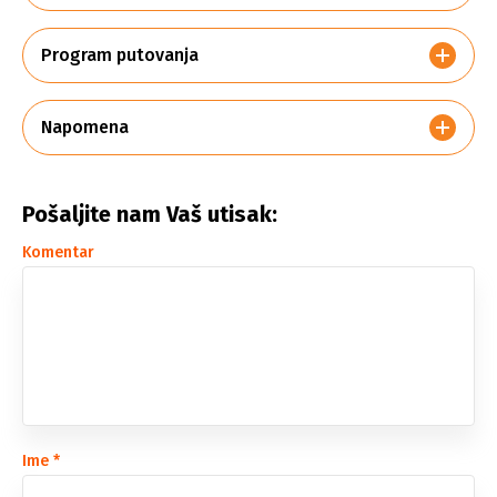
Program putovanja
Napomena
Pošaljite nam Vaš utisak:
Komentar
Ime
*