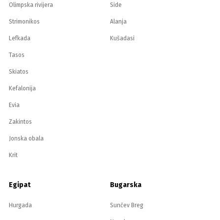
Olimpska rivijera
Side
Strimonikos
Alanja
Lefkada
Kušadasi
Tasos
Skiatos
Kefalonija
Evia
Zakintos
Jonska obala
Krit
Egipat
Bugarska
Hurgada
Sunčev Breg