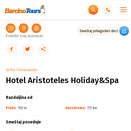
Smeštaj prilagođen deci
Podelite ovaj aranžman:
Grčka
Ouranopolis
Hotel Aristoteles Holiday&Spa
Razdaljina od
Plaže:
150 m
Aerodroma:
113 km
Smeštaj poseduje