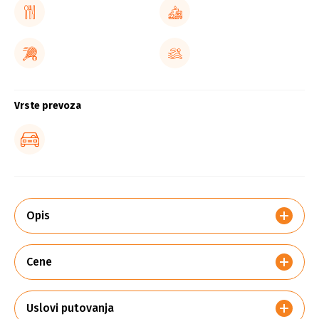
Vrste prevoza
Opis
Cene
Uslovi putovanja