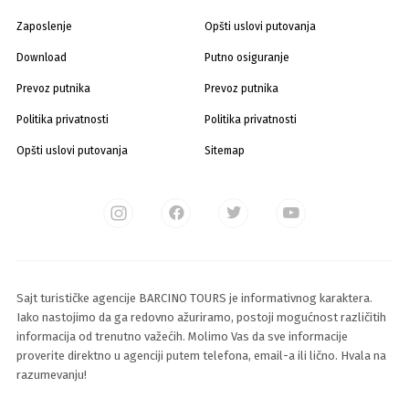
Zaposlenje
Opšti uslovi putovanja
Download
Putno osiguranje
Prevoz putnika
Prevoz putnika
Politika privatnosti
Politika privatnosti
Opšti uslovi putovanja
Sitemap
Sajt turističke agencije BARCINO TOURS je informativnog karaktera.
Iako nastojimo da ga redovno ažuriramo, postoji mogućnost različitih
informacija od trenutno važećih. Molimo Vas da sve informacije
proverite direktno u agenciji putem telefona, email-a ili lično. Hvala na
razumevanju!