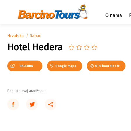
O nama
Hrvatska
Rabac
Hotel Hedera
GALERIJA
Google mapa
GPS koordinate
Podelite ovaj aranžman: