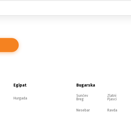
Egipat
Bugarska
Sunčev
Zlatni
Hurgada
Breg
Pjasci
Nesebar
Ravda
Elenite
Sozopol