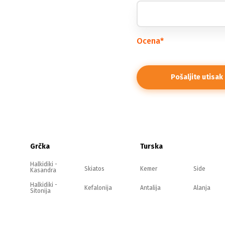
Ocena
*
Grčka
Turska
Halkidiki -
Skiatos
Kemer
Side
Kasandra
Halkidiki -
Kefalonija
Antalija
Alanja
Sitonija
Halkidiki -
Evia
Belek
Kušadasi
Atos