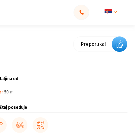
Preporuka!
aljina od
e:
50 m
štaj poseduje