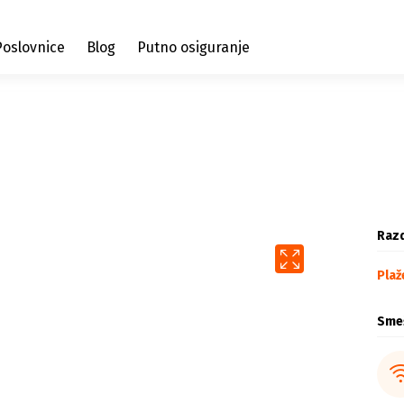
Poslovnice
Blog
Putno osiguranje
Razd
Plaž
Sme