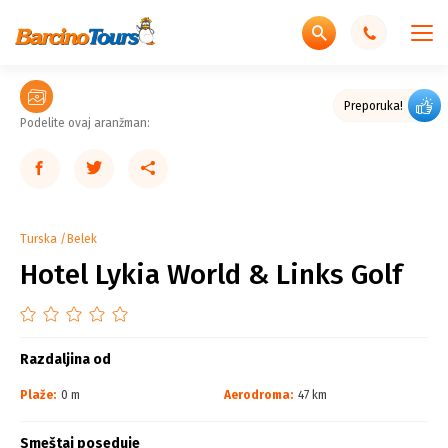
Preporuka!
Podelite ovaj aranžman:
Turska
Belek
Hotel Lykia World & Links Golf
Razdaljina od
Plaže:
0 m
Aerodroma:
47 km
Smeštaj poseduje