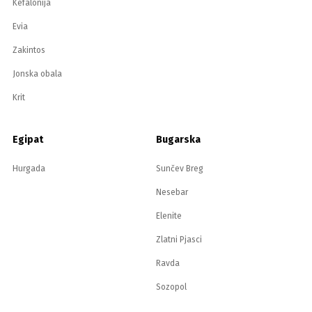
Kefalonija
Evia
Zakintos
Jonska obala
Krit
Egipat
Bugarska
Hurgada
Sunčev Breg
Nesebar
Elenite
Zlatni Pjasci
Ravda
Sozopol