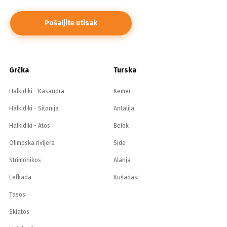
Grčka
Turska
Halkidiki - Kasandra
Kemer
Halkidiki - Sitonija
Antalija
Halkidiki - Atos
Belek
Olimpska rivijera
Side
Strimonikos
Alanja
Lefkada
Kušadasi
Tasos
Skiatos