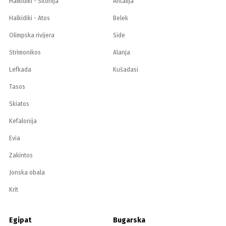
Halkidiki - Sitonija
Antalija
Halkidiki - Atos
Belek
Olimpska rivijera
Side
Strimonikos
Alanja
Lefkada
Kušadasi
Tasos
Skiatos
Kefalonija
Evia
Zakintos
Jonska obala
Krit
Egipat
Bugarska