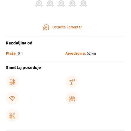
Ostavite komentar
Razdaljina od
Plaže:
0 m
Aerodroma:
52 km
Smeštaj poseduje