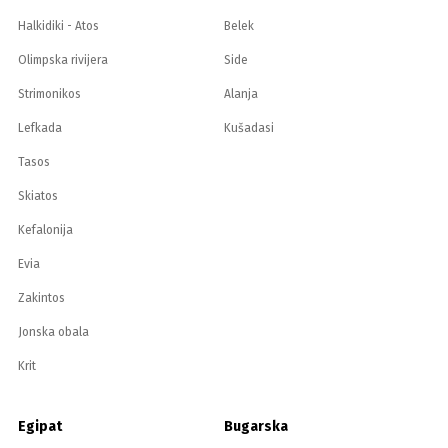
Halkidiki - Atos
Belek
Olimpska rivijera
Side
Strimonikos
Alanja
Lefkada
Kušadasi
Tasos
Skiatos
Kefalonija
Evia
Zakintos
Jonska obala
Krit
Egipat
Bugarska