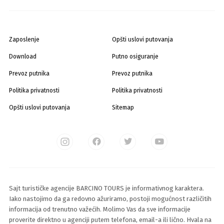
Zaposlenje
Opšti uslovi putovanja
Download
Putno osiguranje
Prevoz putnika
Prevoz putnika
Politika privatnosti
Politika privatnosti
Opšti uslovi putovanja
Sitemap
Sajt turističke agencije BARCINO TOURS je informativnog karaktera.
Iako nastojimo da ga redovno ažuriramo, postoji mogućnost različitih
informacija od trenutno važećih. Molimo Vas da sve informacije
proverite direktno u agenciji putem telefona, email-a ili lično. Hvala na