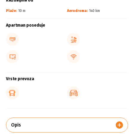
Razdaljina od
Plaže:
10 m
Aerodroma:
140 km
Apartman poseduje
Vrste prevoza
Opis