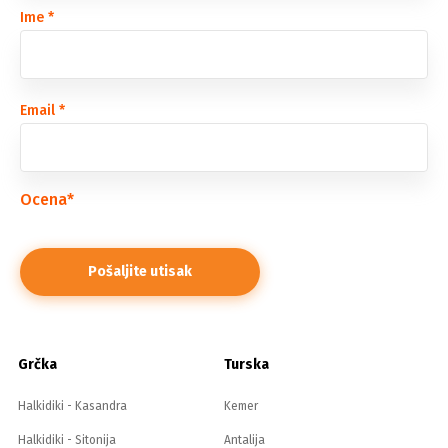
Ime
*
Email
*
Ocena
*
Grčka
Turska
Halkidiki - Kasandra
Kemer
Halkidiki - Sitonija
Antalija