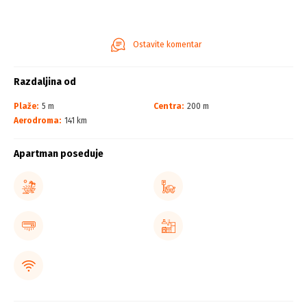
Ostavite komentar
Razdaljina od
Plaže:
5 m
Centra:
200 m
Aerodroma:
141 km
Apartman poseduje