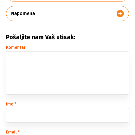
Napomena
Pošaljite nam Vaš utisak:
Komentar
Ime
*
Email
*