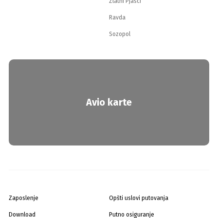
Zlatni Pjasci
Ravda
Sozopol
Avio karte
Zaposlenje
Opšti uslovi putovanja
Download
Putno osiguranje