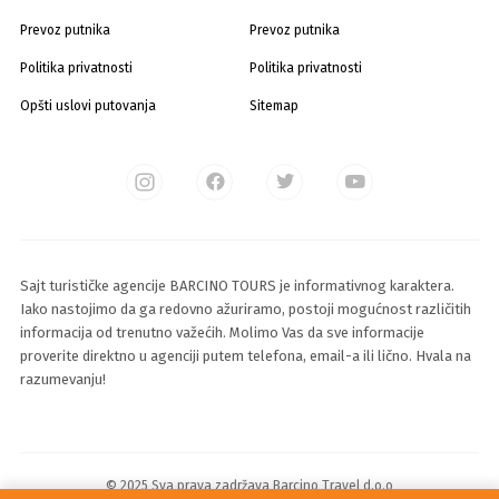
Prevoz putnika
Prevoz putnika
Politika privatnosti
Politika privatnosti
Opšti uslovi putovanja
Sitemap
Sajt turističke agencije BARCINO TOURS je informativnog karaktera.
Iako nastojimo da ga redovno ažuriramo, postoji mogućnost različitih
informacija od trenutno važećih. Molimo Vas da sve informacije
proverite direktno u agenciji putem telefona, email-a ili lično. Hvala na
razumevanju!
© 2025 Sva prava zadržava Barcino Travel d.o.o