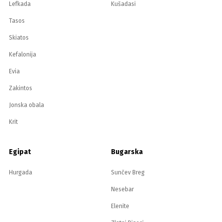
Lefkada
Kušadasi
Tasos
Skiatos
Kefalonija
Evia
Zakintos
Jonska obala
Krit
Egipat
Bugarska
Hurgada
Sunčev Breg
Nesebar
Elenite