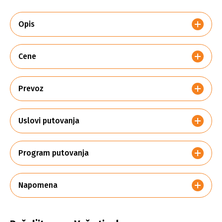
Opis
Cene
Prevoz
Uslovi putovanja
Program putovanja
Napomena