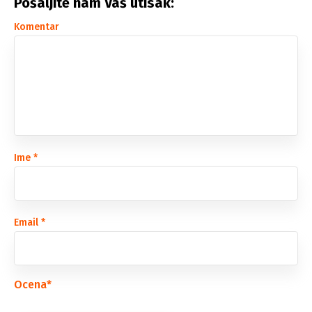
Pošaljite nam Vaš utisak:
Komentar
Ime
*
Email
*
Ocena
*