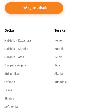
Grčka
Turska
Halkidiki - Kasandra
Kemer
Halkidiki - Sitonija
Antalija
Halkidiki - Atos
Belek
Olimpska rivijera
Side
Strimonikos
Alanja
Lefkada
Kušadasi
Tasos
Skiatos
Kefalonija