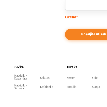
Ocena
*
Grčka
Turska
Halkidiki -
Skiatos
Kemer
Side
Kasandra
Halkidiki -
Kefalonija
Antalija
Alanja
Sitonija
Halkidiki -
Evia
Belek
Kušadasi
Atos
Olimpska
Zakintos