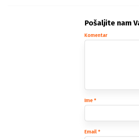
Pošaljite nam V
Komentar
Ime
*
Email
*