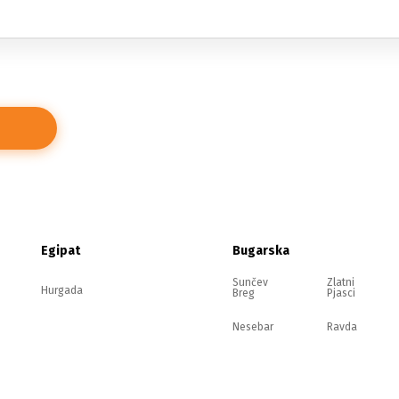
Egipat
Bugarska
Sunčev
Zlatni
Hurgada
Breg
Pjasci
Nesebar
Ravda
Elenite
Sozopol