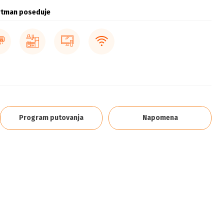
rtman poseduje
Program putovanja
Napomena