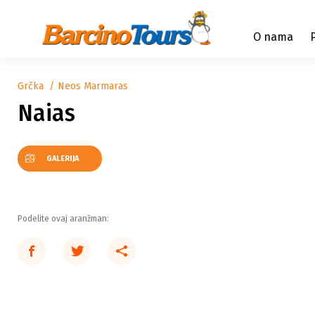
O nama
Grčka
Neos Marmaras
Naias
GALERIJA
Podelite ovaj aranžman: