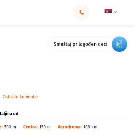
Smeštaj prilagođen deci
Ostavite komentar
aljina od
e:
500 m
Centra:
150 m
Aerodroma:
108 km