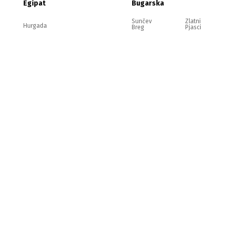
Egipat
Bugarska
Sunčev
Zlatni
Hurgada
Breg
Pjasci
Nesebar
Ravda
Elenite
Sozopol
pravilima.
P