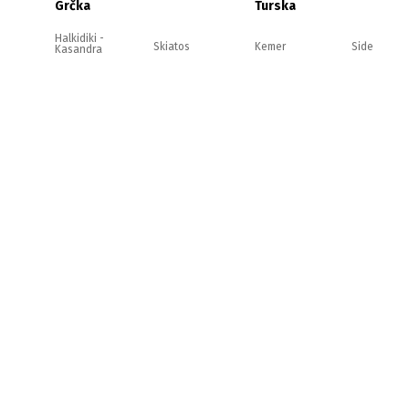
Grčka
Turska
Halkidiki -
Skiatos
Kemer
Side
Kasandra
Halkidiki -
Kefalonija
Antalija
Alanja
Sitonija
Halkidiki -
Evia
Belek
Kušadasi
Atos
Olimpska
Zakintos
rivijera
Jonska
obala
Strimonikos
Krit
Lefkada
Tasos