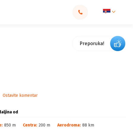
Preporuka!
Ostavite komentar
aljina od
e:
850 m
Centra:
200 m
Aerodroma:
88 km