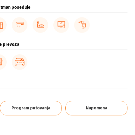
rtman poseduje
e prevoza
Program putovanja
Napomena