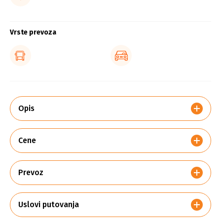
Vrste prevoza
Opis
Cene
Prevoz
Uslovi putovanja