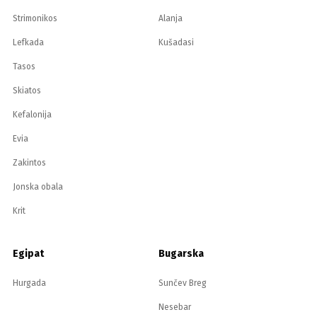
Strimonikos
Alanja
Lefkada
Kušadasi
Tasos
Skiatos
Kefalonija
Evia
Zakintos
Jonska obala
Krit
Egipat
Bugarska
Hurgada
Sunčev Breg
Nesebar