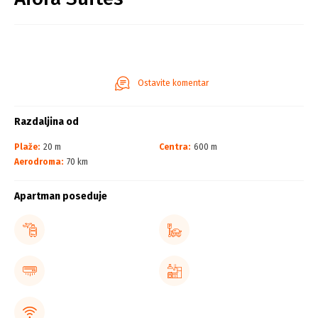
Ostavite komentar
Razdaljina od
Plaže:
20 m
Centra:
600 m
Aerodroma:
70 km
Apartman poseduje