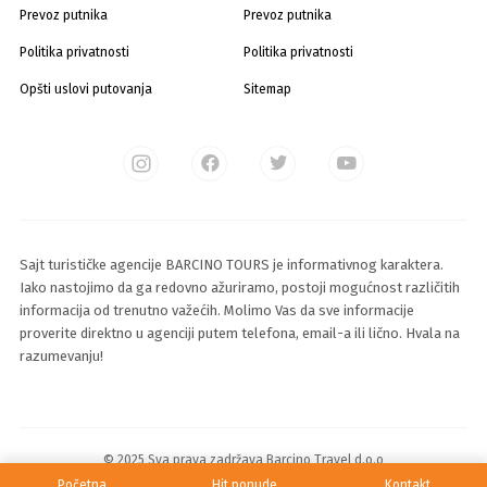
Prevoz putnika
Prevoz putnika
Politika privatnosti
Politika privatnosti
Opšti uslovi putovanja
Sitemap
Sajt turističke agencije BARCINO TOURS je informativnog karaktera.
Iako nastojimo da ga redovno ažuriramo, postoji mogućnost različitih
informacija od trenutno važećih. Molimo Vas da sve informacije
proverite direktno u agenciji putem telefona, email-a ili lično. Hvala na
razumevanju!
© 2025 Sva prava zadržava Barcino Travel d.o.o
Početna
Hit ponude
Kontakt