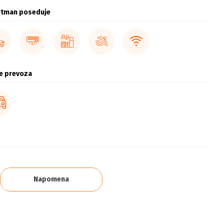
rtman poseduje
e prevoza
Napomena