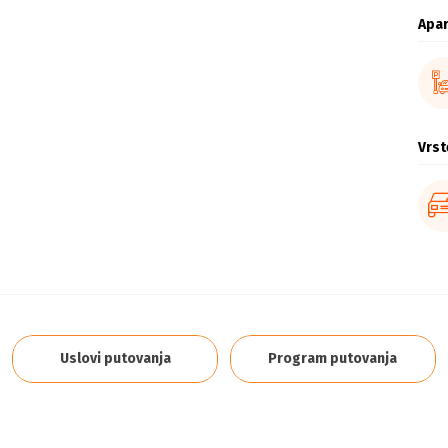
Apa
Vrst
Uslovi putovanja
Program putovanja