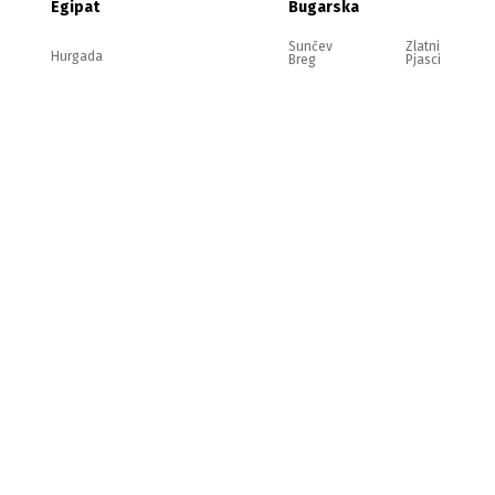
Egipat
Bugarska
Sunčev
Zlatni
Hurgada
Breg
Pjasci
Nesebar
Ravda
Elenite
Sozopol
pravilima.
P