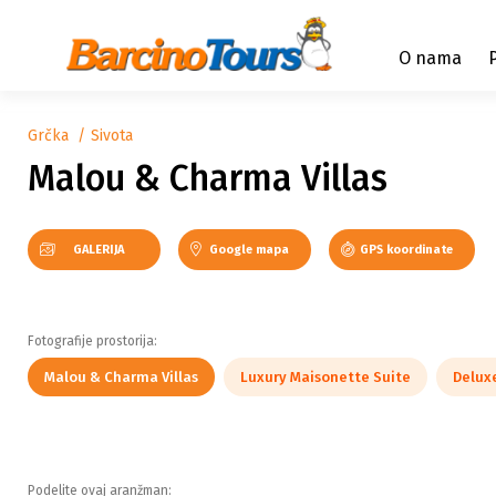
O nama
Grčka
Sivota
Malou & Charma Villas
Malou
uxury
uxury
uxury
uxury
uxury
uxury
uxury
uxury
uxury
uxury
uxury
uxury
uxury
uxury
uxury
uxury
uxury
uxury
uxury
uxury
uxury
uxury
uxury
uxury
uxury
uxury
uxury
uxury
uxury
uxury
uxury
uxury
uxury
uxury
uxury
uxury
uxury
uxury
uxury
uxury
uxury
uxury
uxury
uxury
uxury
uxury
uxury
uxury
uxury
uxury
uxury
uxury
uxury
uxury
uxury
uxury
uxury
uxury
uxury
uxury
uxury
uxury
uxury
uxury
uxury
&
aisonette
aisonette
aisonette
aisonette
aisonette
aisonette
aisonette
aisonette
aisonette
aisonette
aisonette
aisonette
aisonette
aisonette
aisonette
aisonette
aisonette
aisonette
aisonette
aisonette
aisonette
aisonette
aisonette
aisonette
aisonette
aisonette
aisonette
aisonette
aisonette
aisonette
aisonette
aisonette
aisonette
aisonette
aisonette
aisonette
aisonette
aisonette
aisonette
aisonette
aisonette
aisonette
aisonette
aisonette
aisonette
aisonette
aisonette
aisonette
aisonette
aisonette
aisonette
aisonette
aisonette
aisonette
aisonette
aisonette
aisonette
aisonette
aisonette
aisonette
aisonette
aisonette
aisonette
aisonette
aisonette
Charma
Deluxe
Deluxe
Deluxe
Deluxe
Deluxe
Deluxe
Deluxe
Deluxe
Deluxe
Deluxe
Deluxe
Deluxe
Deluxe
Deluxe
Deluxe
Deluxe
Deluxe
Deluxe
Deluxe
Deluxe
Deluxe
Deluxe
Deluxe
Deluxe
Deluxe
Deluxe
Deluxe
Deluxe
Deluxe
Deluxe
Deluxe
Deluxe
Deluxe
Deluxe
Deluxe
Deluxe
Deluxe
Deluxe
Deluxe
Deluxe
Deluxe
Deluxe
Deluxe
Deluxe
Deluxe
Deluxe
Deluxe
Deluxe
Deluxe
Deluxe
Deluxe
Deluxe
Deluxe
Deluxe
Deluxe
Deluxe
uite
uite
uite
uite
uite
uite
uite
uite
uite
uite
uite
uite
uite
uite
uite
uite
uite
uite
uite
uite
uite
uite
uite
uite
uite
uite
uite
uite
uite
uite
uite
uite
uite
uite
uite
uite
uite
uite
uite
uite
uite
uite
uite
uite
uite
uite
uite
uite
uite
uite
uite
uite
uite
uite
uite
uite
uite
uite
uite
uite
uite
uite
uite
uite
uite
Villas
studio
studio
studio
studio
studio
studio
studio
studio
studio
studio
studio
studio
studio
studio
studio
studio
studio
studio
studio
studio
studio
studio
studio
studio
studio
studio
studio
studio
studio
studio
studio
studio
studio
studio
studio
studio
studio
studio
studio
studio
studio
studio
studio
studio
studio
studio
studio
studio
studio
studio
studio
studio
studio
studio
studio
studio
GALERIJA
Google mapa
GPS koordinate
Fotografije prostorija:
Malou & Charma Villas
Luxury Maisonette Suite
Delux
Podelite ovaj aranžman: