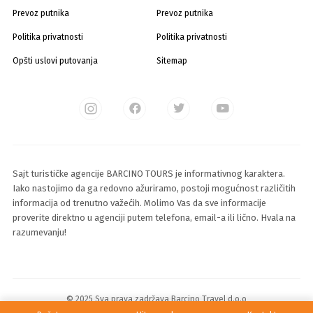
Prevoz putnika
Prevoz putnika
Politika privatnosti
Politika privatnosti
Opšti uslovi putovanja
Sitemap
Sajt turističke agencije BARCINO TOURS je informativnog karaktera.
Iako nastojimo da ga redovno ažuriramo, postoji mogućnost različitih
informacija od trenutno važećih. Molimo Vas da sve informacije
proverite direktno u agenciji putem telefona, email-a ili lično. Hvala na
razumevanju!
© 2025 Sva prava zadržava Barcino Travel d.o.o