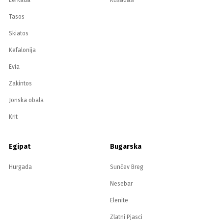
Lefkada
Kušadasi
Tasos
Skiatos
Kefalonija
Evia
Zakintos
Jonska obala
Krit
Egipat
Bugarska
Hurgada
Sunčev Breg
Nesebar
Elenite
Zlatni Pjasci