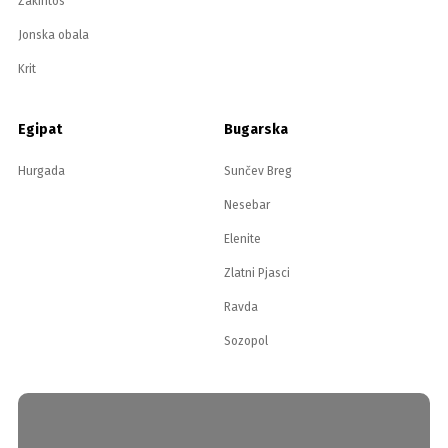
Zakintos
Jonska obala
Krit
Egipat
Bugarska
Hurgada
Sunčev Breg
Nesebar
Elenite
Zlatni Pjasci
Ravda
Sozopol