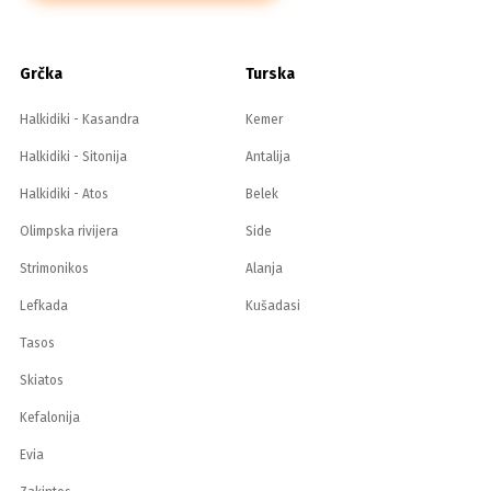
Grčka
Turska
Halkidiki - Kasandra
Kemer
Halkidiki - Sitonija
Antalija
Halkidiki - Atos
Belek
Olimpska rivijera
Side
Strimonikos
Alanja
Lefkada
Kušadasi
Tasos
Skiatos
Kefalonija
Evia