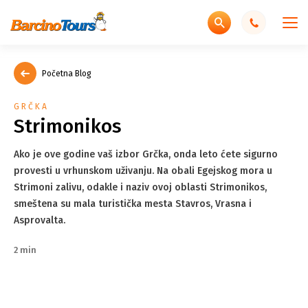
Početna Blog
GRČKA
Strimonikos
Ako je ove godine vaš izbor Grčka, onda leto ćete sigurno
provesti u vrhunskom uživanju. Na obali Egejskog mora u
Strimoni zalivu, odakle i naziv ovoj oblasti Strimonikos,
smeštena su mala turistička mesta Stavros, Vrasna i
Asprovalta.
2 min