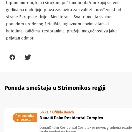
toplim morem, kao i širokom peščanom plažom kojoj se već
godinama dodeljuje plava zastavica za kvalitet i uređenost od
strane Evropske Unije i Mediterana. Sva tri mesta svojom
ponudom uređenog šetališta, uglavnom novim vilama i
hotelima, kafićima, restoranima, pružaju mogućnost za jako
prijatan odmor.
Ponuda smeštaja u Strimonikos regiji
Grčka / Ofrinio Beach
Preporuka
Danai&Palm Residental Complex
meseca!
Danai&Palm Residental Complex je novoizgradjena rezide