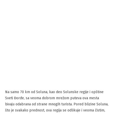
Na samo 70 km od Soluna, kao deo Solunske regije i opštine
Sveti Đorđe, sa veoma dobrom mrežom puteva ova mesta
bivaju odabrana od strane mnogih turista. Pored blizine Soluna,
što je svakako prednost, ova regija se odlikuje i veoma čistim,