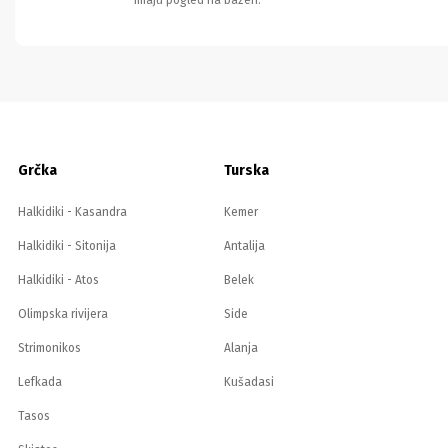
imaju pogled na bazen.
Grčka
Turska
Halkidiki - Kasandra
Kemer
Halkidiki - Sitonija
Antalija
Halkidiki - Atos
Belek
Olimpska rivijera
Side
Strimonikos
Alanja
Lefkada
Kušadasi
Tasos