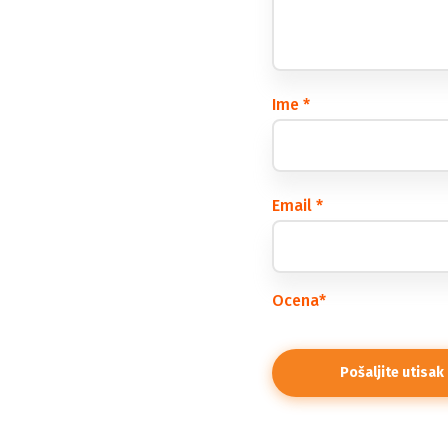
Ime
*
Email
*
Ocena
*