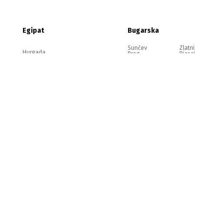
Egipat
Bugarska
Sunčev
Zlatni
Hurgada
Breg
Pjasci
Nesebar
Ravda
Elenite
Sozopol
pravilima.