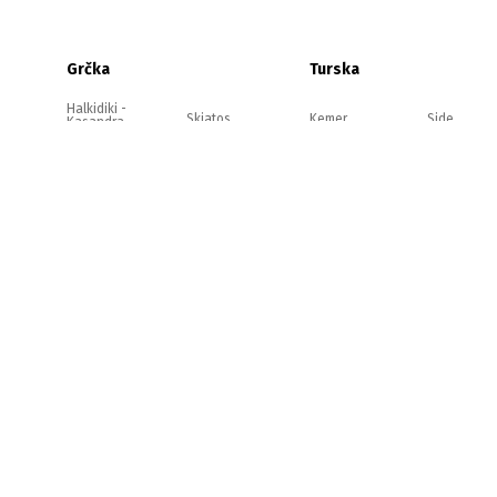
Grčka
Turska
Halkidiki -
Skiatos
Kemer
Side
Kasandra
Halkidiki -
Kefalonija
Antalija
Alanja
Sitonija
Halkidiki -
Evia
Belek
Kušadasi
Atos
Olimpska
Zakintos
rivijera
Jonska
obala
Strimonikos
Krit
Lefkada
Tasos