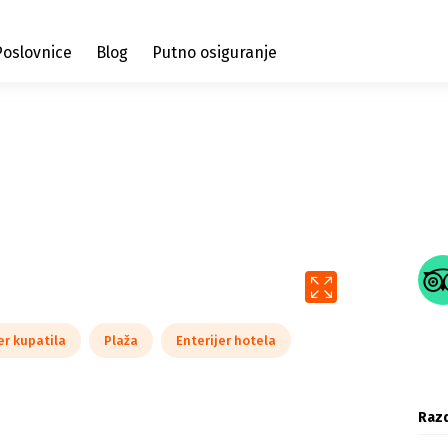
Poslovnice
Blog
Putno osiguranje
er kupatila
Plaža
Enterijer hotela
Razd