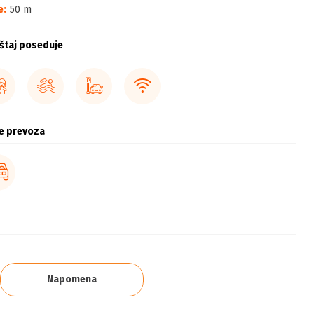
e:
50 m
štaj poseduje
e prevoza
Napomena