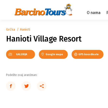
O nama
Grčka
Hanioti
Hanioti Village Resort
GALERIJA
Google mapa
GPS koordinate
Podelite ovaj aranžman: