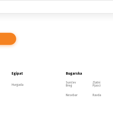
Egipat
Bugarska
Sunčev
Zlatni
Hurgada
Breg
Pjasci
Nesebar
Ravda
Elenite
Sozopol