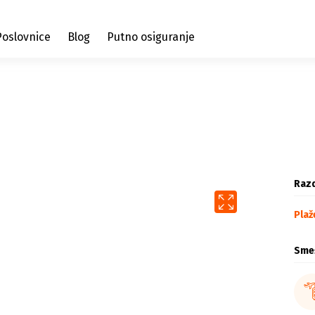
Poslovnice
Blog
Putno osiguranje
Razd
Plaž
Sme