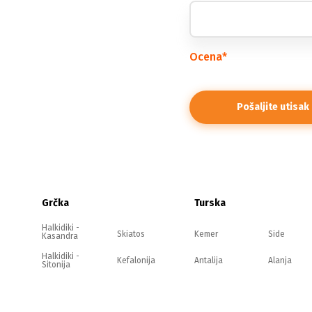
Ocena
*
Grčka
Turska
Halkidiki -
Skiatos
Kemer
Side
Kasandra
Halkidiki -
Kefalonija
Antalija
Alanja
Sitonija
Halkidiki -
Evia
Belek
Kušadasi
Atos