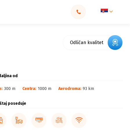
Odličan kvalitet
aljina od
e:
300 m
Centra:
1000 m
Aerodroma:
93 km
štaj poseduje